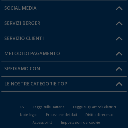
Orari di apertura del servizio:
SOCIAL MEDIA
Lun. - Ven.: 08:00 - 17:00
SERVIZI BERGER
Hai una domanda?
SERVIZIO CLIENTI
Diventare rivenditori
Il mio Account
METODI DI PAGAMENTO
Informazioni sulla spedizione
I miei Preferiti
Resi
SPEDIAMO CON
Carta fedeltà Berger
Stato del mio ordine
LE NOSTRE CATEGORIE TOP
FAQ e Contatti
Accessori per Caravan e Camper
CGV
Legge sulle Batterie
Legge sugli articoli elettrici
WC da Campeggio
Note legali
Protezione dei dati
Diritto di recesso
Accessibilità
Impostazioni dei cookie
Mobili per il Campeggio