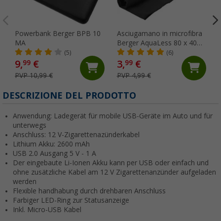
Powerbank Berger BPB 10
Asciugamano in microfibra
MA
Berger AquaLess 80 x 40
cm antracite
(5)
(6)
9,
€
3,
€
99
99
PVP 10,99 €
PVP 4,99 €
DESCRIZIONE DEL PRODOTTO
Anwendung: Ladegerät für mobile USB-Geräte im Auto und für
unterwegs
Anschluss: 12 V-Zigarettenazünderkabel
Lithium Akku: 2600 mAh
USB 2.0 Ausgang 5 V - 1 A
Der eingebaute Li-Ionen Akku kann per USB oder einfach und
ohne zusätzliche Kabel am 12 V Zigarettenanzünder aufgeladen
werden
Flexible handhabung durch drehbaren Anschluss
Farbiger LED-Ring zur Statusanzeige
Inkl. Micro-USB Kabel