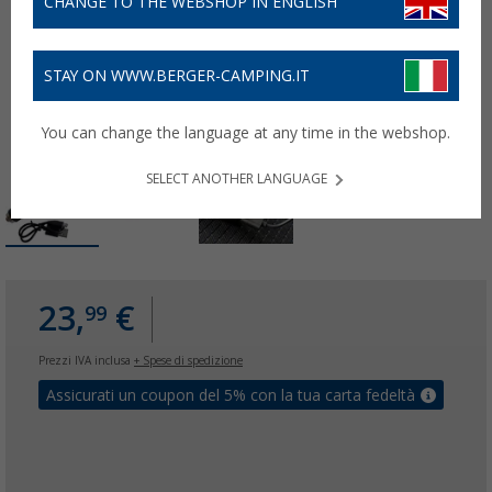
CHANGE TO THE WEBSHOP IN ENGLISH
STAY ON WWW.BERGER-CAMPING.IT
You can change the language at any time in the webshop.
SELECT ANOTHER LANGUAGE
23,
€
99
Prezzi IVA inclusa
+ Spese di spedizione
Assicurati un coupon del 5% con la tua carta fedeltà