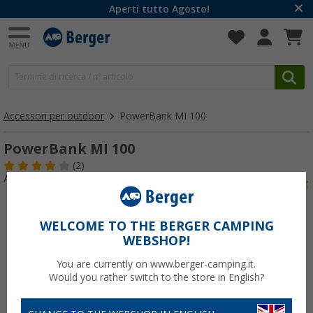
Aperti tutto Agosto!
Accessori per outdoor
PowerBank MI 100
PowerBank MI 100
(2)
Articolo n: 255770
WELCOME TO THE BERGER CAMPING
WEBSHOP!
You are currently on www.berger-camping.it.
Would you rather switch to the store in English?