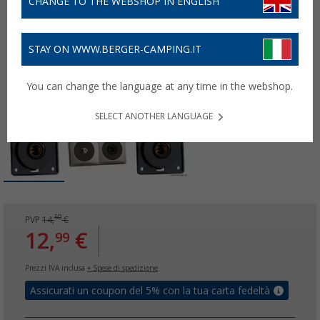
CHANGE TO THE WEBSHOP IN ENGLISH
STAY ON WWW.BERGER-CAMPING.IT
You can change the language at any time in the webshop.
SELECT ANOTHER LANGUAGE
50
PVP
14,
€
12,
€
99
Prezzi IVA inclusa
+ Spese di spedizione
Assicurati un coupon del 5% con la tua carta fedeltà