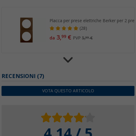
Placca per prese elettriche Berker per 2 pre
(28)
3,
€
99
da
PVP
5,
€
99
Alloggiamento per presa ad incasso Berker 
RECENSIONI
(7)
trazione grigio chiaro
(
Più di
100)
VOTA QUESTO ARTICOLO
2,
€
99
da
4.14 / 5