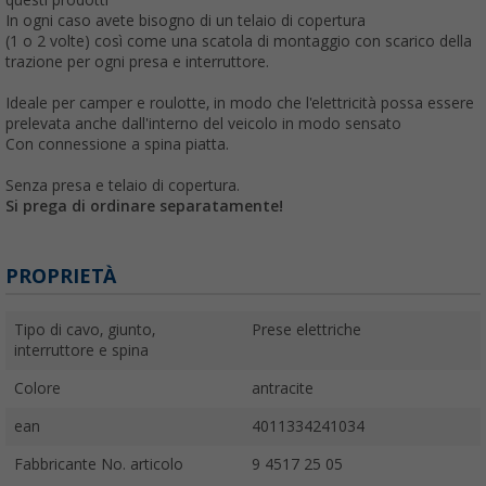
In ogni caso avete bisogno di un telaio di copertura
(1 o 2 volte) così come una scatola di montaggio con scarico della
trazione per ogni presa e interruttore.
Ideale per camper e roulotte, in modo che l'elettricità possa essere
prelevata anche dall'interno del veicolo in modo sensato
Con connessione a spina piatta.
Senza presa e telaio di copertura.
Si prega di ordinare separatamente!
PROPRIETÀ
Tipo di cavo, giunto,
Prese elettriche
interruttore e spina
Colore
antracite
ean
4011334241034
Fabbricante No. articolo
9 4517 25 05