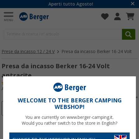
Aperti tutto Agosto!
Prese da incasso 12 / 24 V
Presa da incasso Berker 16-24 Volt
Presa da incasso Berker 16-24 Volt
antracite
(7)
Articolo n: 185760
WELCOME TO THE BERGER CAMPING
WEBSHOP!
-10%
You are currently on www.berger-camping.it.
Would you rather switch to the store in English?