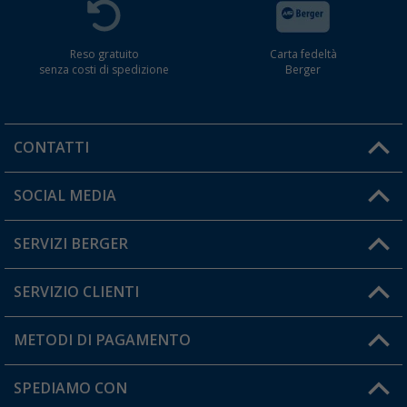
Reso gratuito
Carta fedeltà
senza costi di spedizione
Berger
CONTATTI
Orari di apertura del servizio:
SOCIAL MEDIA
Lun. - Ven.: 08:00 - 17:00
SERVIZI BERGER
Hai una domanda?
SERVIZIO CLIENTI
Diventare rivenditori
Il mio Account
METODI DI PAGAMENTO
Informazioni sulla spedizione
I miei Preferiti
Resi
SPEDIAMO CON