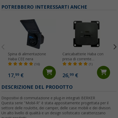
POTREBBERO INTERESSARTI ANCHE
Spina di alimentazione
Caricabatterie Haba con
Haba CEE nera
presa di corrente
incorporata C-Line doppio
(16)
(1)
USB-A e USB-C 10-24 Volt
17,
€
26,
€
99
99
DESCRIZIONE DEL PRODOTTO
Dispositivi di commutazione e plug-in integrati BERKER
Questa serie "Mobil-R" è stata appositamente progettata per il
settore delle roulotte, dei camper, delle case mobili e dei divisori.
Un alto livello di qualità e un design sofisticato caratterizzano
questi prodotti