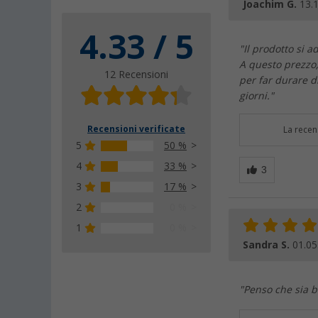
Joachim G.
13.
4.33 / 5
"Il prodotto si 
A questo prezzo,
12 Recensioni
per far durare di
giorni."
Recensioni verificate
La recen
5
50 %
4
33 %
3
17 %
2
0 %
1
0 %
Sandra S.
01.05
"Penso che sia b