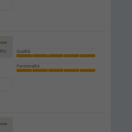
icata
tto.
Qualità
Funzionalità
icata