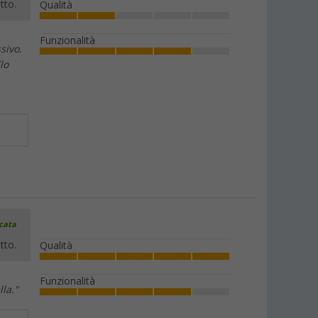
tto.
Qualità
Funzionalità
sivo.
lo
icata
tto.
Qualità
Funzionalità
la."