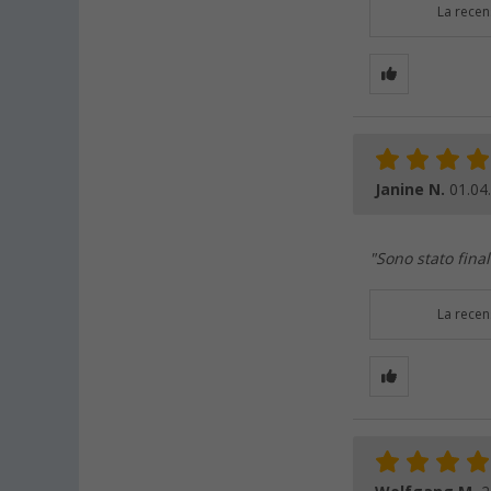
La recen
Janine N.
01.04
"Sono stato fina
La recen