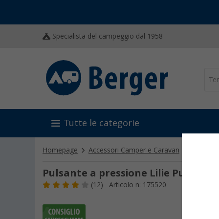
Specialista del campeggio dal 1958
Tutte le categorie
Homepage
Accessori Camper e Caravan
Allestim
Pulsante a pressione Lilie Pushlock
(12)
Articolo n: 175520