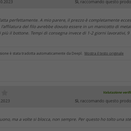
10.2023
Sì
, raccomando questo prodo
adatta perfettamente. A mio parere, il prezzo è completamente ecces
 l'affilatura del filo avrebbe dovuto essere in un manicotto di metal
 più il bottone. Tempi di consegna invece di 1-2 giorni lavorativi, 9
sione è stata tradotta automaticamente da Deepl.
Mostra il testo originale
Valutazione verif
.2023
Sì
, raccomando questo prodo
uono, ma a volte si blocca, non sempre. Per questo ho tolto una stel