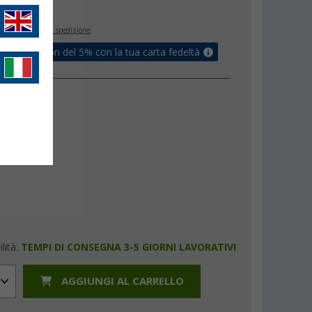
€
inclusa
+ Spese di spedizione
ati un coupon del 5% con la tua carta fedeltà
lità:
TEMPI DI CONSEGNA 3-5 GIORNI LAVORATIVI
AGGIUNGI AL CARRELLO