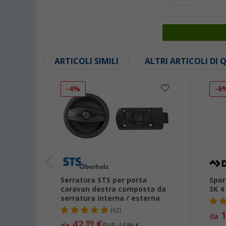
ARTICOLI SIMILI
ALTRI ARTICOLI DI
-4%
-6
e Fawo
Serratura STS per porta
Spor
caravan destra composta da
SK 4
serratura interna / esterna
(62)
1
da
42,
€
99
da
PVP
44,
€
99