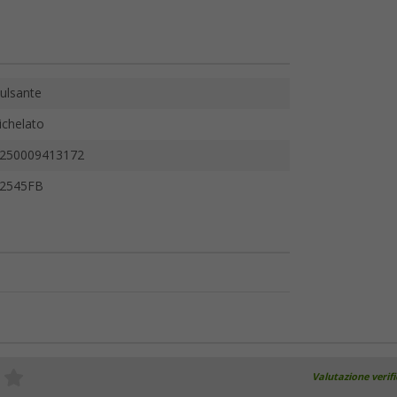
ulsante
ichelato
250009413172
2545FB
Valutazione verif