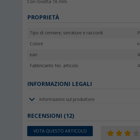
Con rosetta 16 mm.
PROPRIETÀ
Tipo di cerniere, serrature e raccordi
P
Colore
n
ean
4
Fabbricante No. articolo
4
INFORMAZIONI LEGALI
Informazioni sul produttore
RECENSIONI
(12)
VOTA QUESTO ARTICOLO