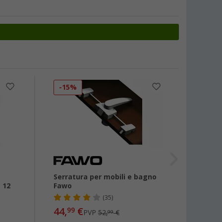
-15%
-50
Serratura per mobili e bagno
Ganci
 12
Fawo
binari
(35)
44,
€
1,
99
99
PVP
52,
€
99