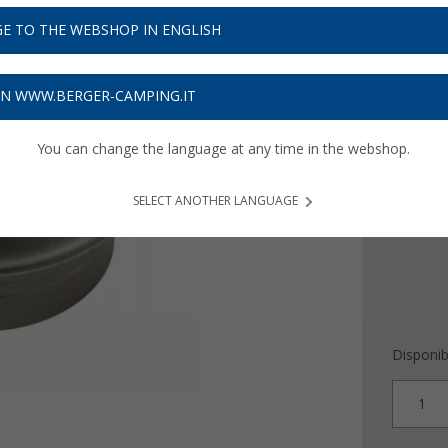
9,
99
E TO THE WEBSHOP IN ENGLISH
Prezzi IVA 
Assicur
ON WWW.BERGER-CAMPING.IT
Colore
You can change the language at any time in the webshop.
SELECT ANOTHER LANGUAGE
Disponibi
1