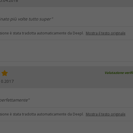
5.04.2018
inato più volte tutto super"
sione è stata tradotta automaticamente da Deepl.
Mostra il testo originale
Valutazione verif
10.2017
 perfettamente"
sione è stata tradotta automaticamente da Deepl.
Mostra il testo originale