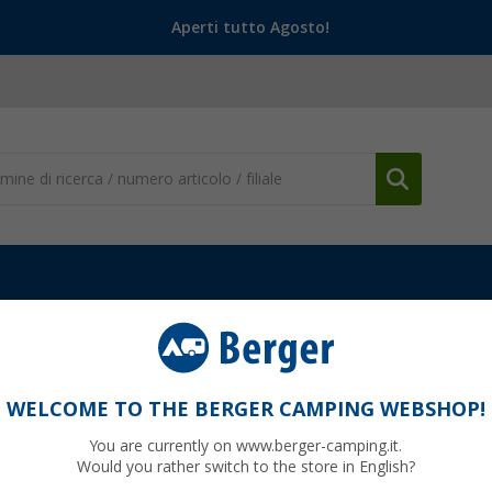
Aperti tutto Agosto!
ento e Personalizzazione
Cerniere e Componenti per mobili
Puls
 nichelato
WELCOME TO THE BERGER CAMPING WEBSHOP!
You are currently on www.berger-camping.it.
Would you rather switch to the store in English?