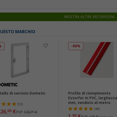
MOSTRA ALTRE RECENSIONI
 QUESTO MARCHIO
%
-60%
tello di servizio Dometic
Profilo di riempimento
Estorfer in PVC, larghezza
mm, venduto al metro
(53)
(46)
26,
€
00
PVP
135,
€
00
1,
€
99
PVP
4,
€
99
99