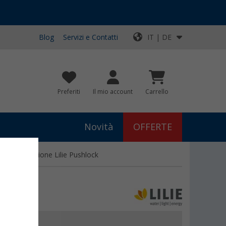
Blog
Servizi e Contatti
IT | DE
Preferiti
Il mio account
Carrello
Novità
OFFERTE
ante a pressione Lilie Pushlock