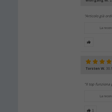
Wolfgang M.
2
"Articolo già ord
La recen
Torsten W.
30.
"Il top funziona
La recen