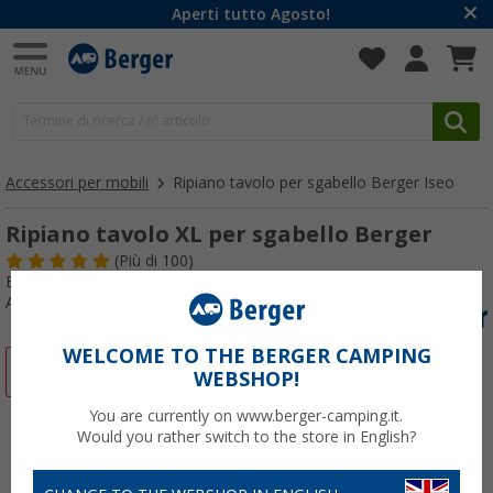
Aperti tutto Agosto!
Accessori per mobili
Ripiano tavolo per sgabello Berger Iseo
Ripiano tavolo XL per sgabello Berger
(
Più di
100)
Esito test:
Ottimo
Articolo n: 729800
WELCOME TO THE BERGER CAMPING
-50%
WEBSHOP!
You are currently on www.berger-camping.it.
Would you rather switch to the store in English?