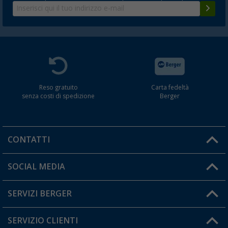
Reso gratuito
Carta fedeltà
senza costi di spedizione
Berger
CONTATTI
Orari di apertura del servizio:
SOCIAL MEDIA
Lun. - Ven.: 08:00 - 17:00
SERVIZI BERGER
Hai una domanda?
SERVIZIO CLIENTI
Diventare rivenditori