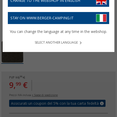
CHANGE TO THE WEBSHOP IN ENGLISH
STAY ON WWW.BERGER-CAMPING.IT
You can change the language at any time in the webshop.
SELECT ANOTHER LANGUAGE
99
PVP
19,
€
9,
€
99
Prezzi IVA inclusa
+ Spese di spedizione
Assicurati un coupon del 5% con la tua carta fedeltà