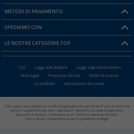
Il mio Account
METODI DI PAGAMENTO
Informazioni sulla spedizione
I miei Preferiti
Resi
SPEDIAMO CON
Carta fedeltà Berger
Stato del mio ordine
LE NOSTRE CATEGORIE TOP
FAQ e Contatti
Accessori per Caravan e Camper
CGV
Legge sulle Batterie
Legge sugli articoli elettrici
WC da Campeggio
Note legali
Protezione dei dati
Diritto di recesso
Accessibilità
Impostazioni dei cookie
Mobili per il Campeggio
Frigo Portatili
Tutti i prezzi sono comprensivi di IVA, consegna gratuita a partire da 50 euro in Germania,
Climatizzatori per Camper
escluso il supplemento per merci ingombranti. Altrimenti più spese di spedizione.
salvo errori e omissioni. Illustrazioni simili. Solo fino a esaurimento scorte.
I prezzi barrati corrispondono al prezzo precedente di Berger.
Batterie