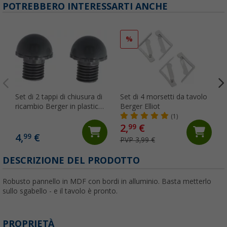
POTREBBERO INTERESSARTI ANCHE
%
Set di 2 tappi di chiusura di
Set di 4 morsetti da tavolo
ricambio Berger in plastica
Berger Elliot
per sedie Premium e
(1)
Premium Comfort
2,
€
99
4,
€
99
PVP 3,99 €
DESCRIZIONE DEL PRODOTTO
Robusto pannello in MDF con bordi in alluminio. Basta metterlo
sullo sgabello - e il tavolo è pronto.
PROPRIETÀ