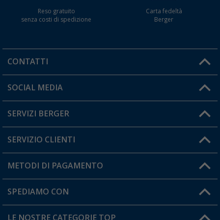
Reso gratuito
Carta fedeltà
senza costi di spedizione
Berger
CONTATTI
Orari di apertura del servizio:
SOCIAL MEDIA
Lun. - Ven.: 08:00 - 17:00
SERVIZI BERGER
Hai una domanda?
SERVIZIO CLIENTI
Diventare rivenditori
Il mio Account
METODI DI PAGAMENTO
Informazioni sulla spedizione
I miei Preferiti
Resi
SPEDIAMO CON
Carta fedeltà Berger
Stato del mio ordine
LE NOSTRE CATEGORIE TOP