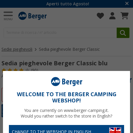
Aperti tutto Agosto!
Sedie pieghevoli
Sedia pieghevole Berger Classic
Sedia pieghevole Berger Classic blu
(90)
Articolo n: 729650
WELCOME TO THE BERGER CAMPING
-22%
WEBSHOP!
You are currently on www.berger-camping.it.
Would you rather switch to the store in English?
CHANGE TO THE WEBSHOP IN ENGLISH