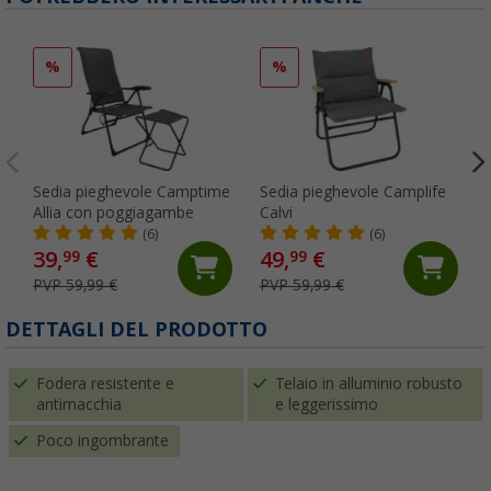
%
%
Sedia pieghevole Camptime
Sedia pieghevole Camplife
Allia con poggiagambe
Calvi
(6)
(6)
39,
€
49,
€
99
99
PVP 59,99 €
PVP 59,99 €
DETTAGLI DEL PRODOTTO
Fodera resistente e
Telaio in alluminio robusto
antimacchia
e leggerissimo
Poco ingombrante