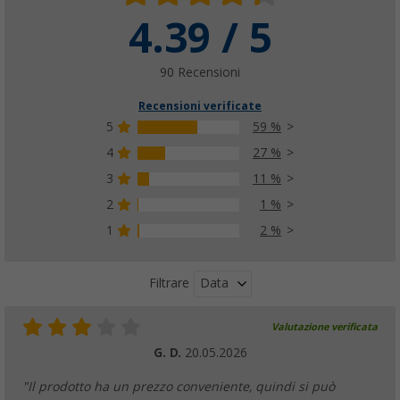
4.39 / 5
Rialzo per sedia Berger per bambini dai 3 an
(8)
17,
€
99
90 Recensioni
PVP
19,
€
99
Recensioni verificate
5
59 %
4
27 %
3
11 %
Borsa Berger per il trasporto di quattro sed
(13)
2
1 %
22,
€
99
1
2 %
PVP
34,
€
99
Data
Filtrare
Valutazione verificata
G. D.
20.05.2026
"Il prodotto ha un prezzo conveniente, quindi si può