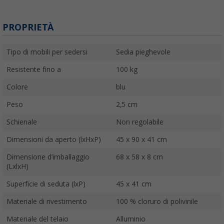
PROPRIETÀ
Tipo di mobili per sedersi
Sedia pieghevole
Resistente fino a
100 kg
Colore
blu
Peso
2,5 cm
Schienale
Non regolabile
Dimensioni da aperto (lxHxP)
45 x 90 x 41 cm
Dimensione d’imballaggio
68 x 58 x 8 cm
(LxlxH)
Superficie di seduta (lxP)
45 x 41 cm
Materiale di rivestimento
100 % cloruro di polivinile
Materiale del telaio
Alluminio