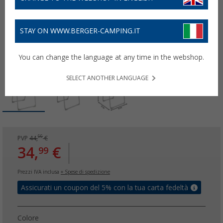
STAY ON WWW.BERGER-CAMPING.IT
You can change the language at any time in the webshop.
SELECT ANOTHER LANGUAGE
99
PVP
44,
€
34,
€
99
Prezzi IVA inclusa
+ Spese di spedizione
Assicurati un coupon del 5% con la tua carta fedeltà
Colore