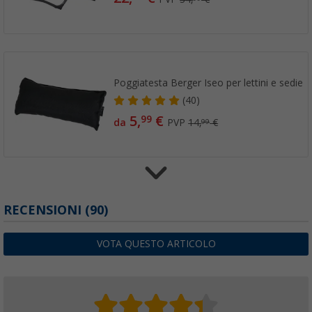
Poggiatesta Berger Iseo per lettini e sedie
(40)
5,
€
99
da
PVP
14,
€
99
Set di tappi in plastica Berger per sedie 2 pe
RECENSIONI
(90)
(3)
2,
€
99
VOTA QUESTO ARTICOLO