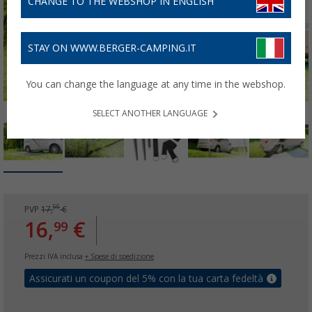
CHANGE TO THE WEBSHOP IN ENGLISH
STAY ON WWW.BERGER-CAMPING.IT
You can change the language at any time in the webshop.
SELECT ANOTHER LANGUAGE
99
PVP
17,
€
16,
€
99
Prezzi IVA inclusa
+ Spese di spedizione
Assicurati un coupon del 5% con la tua carta fedeltà