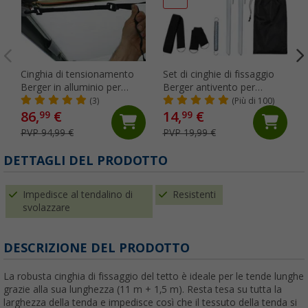
Cinghia di tensionamento
Set di cinghie di fissaggio
Berger in alluminio per
Berger antivento per
tendalino Solera Lux II
tendalini da 12,5 m
(3)
(Più di 100)
86,
€
14,
€
99
99
PVP 94,99 €
PVP 19,99 €
DETTAGLI DEL PRODOTTO
Impedisce al tendalino di
Resistenti
svolazzare
DESCRIZIONE DEL PRODOTTO
La robusta cinghia di fissaggio del tetto è ideale per le tende lunghe
grazie alla sua lunghezza (11 m + 1,5 m). Resta tesa su tutta la
larghezza della tenda e impedisce così che il tessuto della tenda si