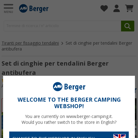
Tiranti per fissaggio tendalini
Set di cinghie per tendalini Berger
antibufera
Set di cinghie per tendalini Berger
antibufera
(
Più di
100)
Articolo n: 262640
WELCOME TO THE BERGER CAMPING
-5%
WEBSHOP!
You are currently on www.berger-camping.it.
Would you rather switch to the store in English?