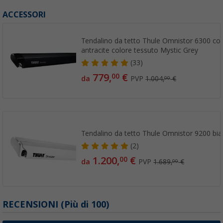
ACCESSORI
Tendalino da tetto Thule Omnistor 6300 col
antracite colore tessuto Mystic Grey
(33)
779,
€
00
da
PVP
1.004,
€
00
Tendalino da tetto Thule Omnistor 9200 bi
(2)
1.200,
€
00
da
PVP
1.689,
€
00
RECENSIONI
(
Più di
100)