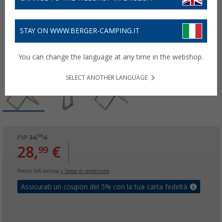
STAY ON WWW.BERGER-CAMPING.IT
You can change the language at any time in the webshop.
SELECT ANOTHER LANGUAGE
95
PVP
34,
€
28,
€
99
Prezzi IVA inclusa
+ Spese di spedizione
Assicurati un coupon del 5% con la tua carta fedeltà