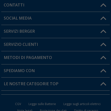
CONTATTI
Orari di apertura del servizio:
SOCIAL MEDIA
Lun. - Ven.: 08:00 - 17:00
SERVIZI BERGER
Hai una domanda?
SERVIZIO CLIENTI
Diventare rivenditori
Il mio Account
METODI DI PAGAMENTO
Informazioni sulla spedizione
I miei Preferiti
Resi
SPEDIAMO CON
Carta fedeltà Berger
Stato del mio ordine
LE NOSTRE CATEGORIE TOP
FAQ e Contatti
Accessori per Caravan e Camper
CGV
Legge sulle Batterie
Legge sugli articoli elettrici
WC da Campeggio
Note legali
Protezione dei dati
Diritto di recesso