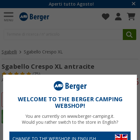
Aperti tutto Agosto!
Sgabelli
Sgabello Crespo XL
Sgabello Crespo XL antracite
(75)
Articolo n: 710950
WELCOME TO THE BERGER CAMPING
-17%
WEBSHOP!
You are currently on www.berger-camping.it.
Would you rather switch to the store in English?
CHANGE TO THE WEBSHOP IN ENGLISH