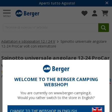
Aperti tutto Agosto!
Adattatori e sdoppiatori 12 / 24 V
Spinotto universale angolare
12-24 ProCar volt con interruttore
Spinotto universale angolare 12-24 ProCar
volt con interruttore
(7)
Articolo n: 166080
WELCOME TO THE BERGER CAMPING
WEBSHOP!
You are currently on www.berger-camping.it.
Would you rather switch to the store in English?
CHANGE TO THE WEBSHOP IN ENGLISH