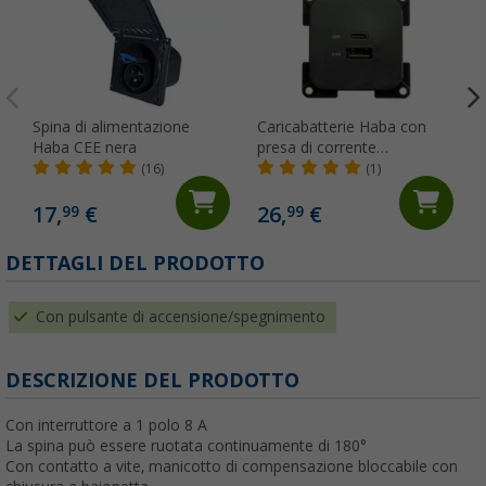
Spina di alimentazione
Caricabatterie Haba con
Haba CEE nera
presa di corrente
incorporata C-Line doppio
(16)
(1)
USB-A e USB-C 10-24 Volt
17,
€
26,
€
99
99
DETTAGLI DEL PRODOTTO
Con pulsante di accensione/spegnimento
DESCRIZIONE DEL PRODOTTO
Con interruttore a 1 polo 8 A
La spina può essere ruotata continuamente di 180°
Con contatto a vite, manicotto di compensazione bloccabile con