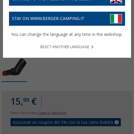
STAY ON WWW.BERGER-CAMPING.IT
You can change the language at any time in the webshop.
SELECT ANOTHER LANGUAGE
15,
€
99
Prezzi IVA inclusa
+ Spese di spedizione
Assicurati un coupon del 5% con la tua carta fedeltà