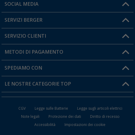
Orari di apertura del servizio:
SOCIAL MEDIA
Lun. - Ven.: 08:00 - 17:00
SERVIZI BERGER
Hai una domanda?
SERVIZIO CLIENTI
Diventare rivenditori
Il mio Account
METODI DI PAGAMENTO
Informazioni sulla spedizione
I miei Preferiti
Resi
SPEDIAMO CON
Carta fedeltà Berger
Stato del mio ordine
LE NOSTRE CATEGORIE TOP
FAQ e Contatti
Accessori per Caravan e Camper
CGV
Legge sulle Batterie
Legge sugli articoli elettrici
WC da Campeggio
Note legali
Protezione dei dati
Diritto di recesso
Accessibilità
Impostazioni dei cookie
Mobili per il Campeggio