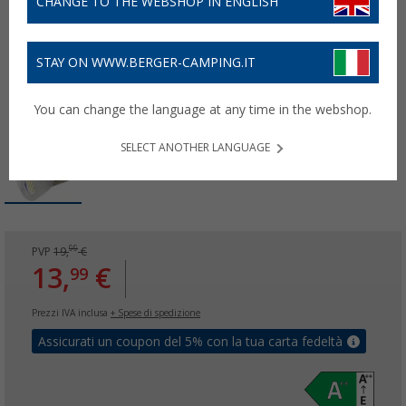
CHANGE TO THE WEBSHOP IN ENGLISH
STAY ON WWW.BERGER-CAMPING.IT
You can change the language at any time in the webshop.
SELECT ANOTHER LANGUAGE
99
PVP
19,
€
13,
€
99
Prezzi IVA inclusa
+ Spese di spedizione
Assicurati un coupon del 5% con la tua carta fedeltà