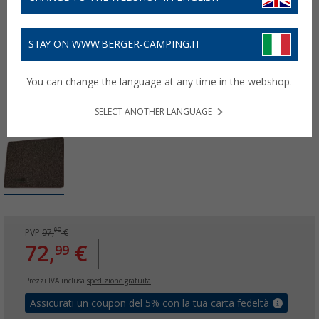
STAY ON WWW.BERGER-CAMPING.IT
You can change the language at any time in the webshop.
SELECT ANOTHER LANGUAGE
90
PVP
97,
€
72,
€
99
Prezzi IVA inclusa
spedizione gratuita
Assicurati un coupon del 5% con la tua carta fedeltà