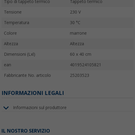
Tipo di tappeto termico
Tappeto termico
Tensione
230 V
Temperatura
30 °C
Colore
marrone
Altezza
Altezza
Dimensioni (Lxl)
60 x 40 cm
ean
4019524105821
Fabbricante No. articolo
25203523
INFORMAZIONI LEGALI
Informazioni sul produttore
IL NOSTRO SERVIZIO