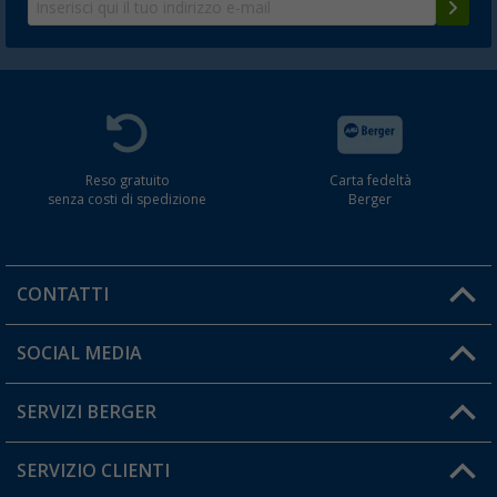
Reso gratuito
Carta fedeltà
senza costi di spedizione
Berger
CONTATTI
Orari di apertura del servizio:
SOCIAL MEDIA
Lun. - Ven.: 08:00 - 17:00
SERVIZI BERGER
Hai una domanda?
SERVIZIO CLIENTI
Diventare rivenditori