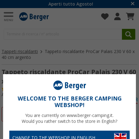
Aperti tutto Agosto!
Tappeti riscaldanti
Tappeto riscaldante ProCar Palais 230 V 60 x
40 cm argento
Tappeto riscaldante ProCar Palais 230 V 60
x 40 cm marrone
(56)
Articolo n: 339550
WELCOME TO THE BERGER CAMPING
WEBSHOP!
-25%
You are currently on www.berger-camping.it.
Would you rather switch to the store in English?
CHANGE TO THE WEBSHOP IN ENGLISH