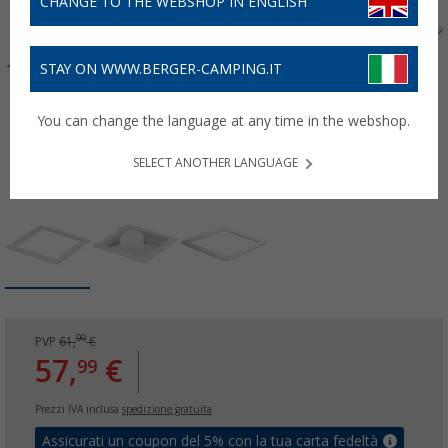
CHANGE TO THE WEBSHOP IN ENGLISH
STAY ON WWW.BERGER-CAMPING.IT
You can change the language at any time in the webshop.
SELECT ANOTHER LANGUAGE
00
PVP
61,
€
57,
€
99
Prezzi IVA inclusa
spedizione gratuita
Assicurati un coupon del 5% con la tua carta fedeltà