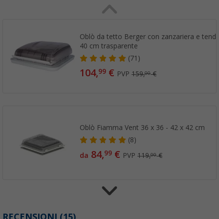
Oblò da tetto Berger con zanzariera e tend
40 cm trasparente
(71)
104,
€
99
PVP
159,
€
00
Oblò Fiamma Vent 36 x 36 - 42 x 42 cm
(8)
84,
€
99
da
PVP
119,
€
00
Oblò Dometic Mini Heki S 40 x 40 cm per tet
RECENSIONI
(15)
60 mm