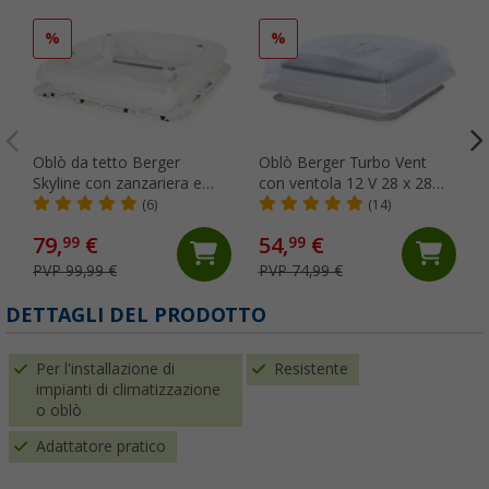
%
%
Oblò da tetto Berger
Oblò Berger Turbo Vent
Skyline con zanzariera e
con ventola 12 V 28 x 28
tenda oscurante 40 x 40 cm
cm trasparente
(6)
(14)
trasparente
79,
€
54,
€
99
99
PVP 99,99 €
PVP 74,99 €
(
DETTAGLI DEL PRODOTTO
Per l'installazione di
Resistente
impianti di climatizzazione
o oblò
Adattatore pratico