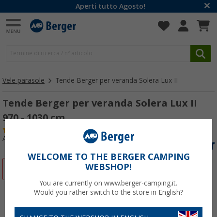
Aperti tutto Agosto!
Vele parasole
Tende Berger per veranda Solera Lux II
Tende Berger per veranda Solera Lux II
970 - 1030 cm
(6)
Articolo n: 257480
WELCOME TO THE BERGER CAMPING
WEBSHOP!
-27%
You are currently on www.berger-camping.it.
Would you rather switch to the store in English?