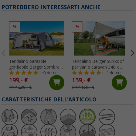
POTREBBERO INTERESSARTI ANCHE
%
%
Tendalino parasole
Tendalino Berger SunRoof
gonfiabile Berger Sombra-
per van e caravan 340 x
Air 400 cm
240 cm
(Più di 100)
(Più di 100)
199,- €
139,- €
PVP 289,- €
PVP 169,- €
CARATTERISTICHE DELL'ARTICOLO