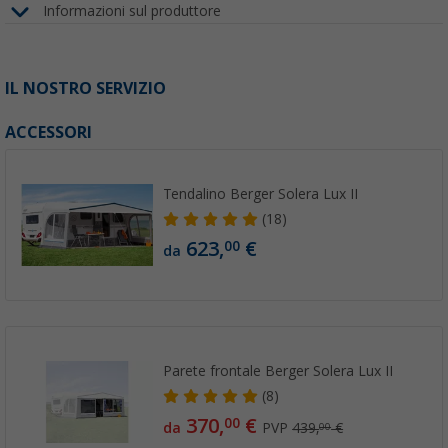
Informazioni sul produttore
IL NOSTRO SERVIZIO
ACCESSORI
Tendalino Berger Solera Lux II
(18)
623,
€
00
da
Parete frontale Berger Solera Lux II
(8)
370,
€
00
da
PVP
439,
€
00