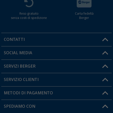
Reso gratuito
Carta fedeltà
senza costi di spedizione
Berger
CONTATTI
Orari di apertura del servizio:
SOCIAL MEDIA
Lun. - Ven.: 08:00 - 17:00
SERVIZI BERGER
Hai una domanda?
SERVIZIO CLIENTI
Diventare rivenditori
Il mio Account
METODI DI PAGAMENTO
Informazioni sulla spedizione
I miei Preferiti
Resi
SPEDIAMO CON
Carta fedeltà Berger