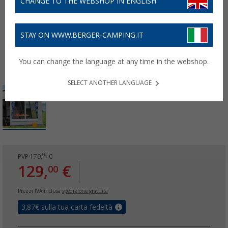
CHANGE TO THE WEBSHOP IN ENGLISH
STAY ON WWW.BERGER-CAMPING.IT
You can change the language at any time in the webshop.
SELECT ANOTHER LANGUAGE
00
PVP
179,
€
129,
€
00
Prezzi IVA inclusa
spedizione gratuita
3,87
€ sulla tua carta fedeltà