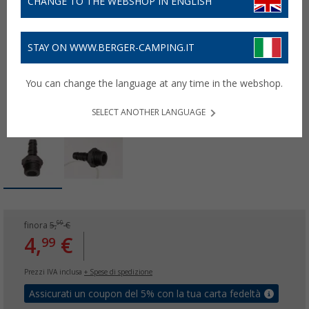
CHANGE TO THE WEBSHOP IN ENGLISH
STAY ON WWW.BERGER-CAMPING.IT
You can change the language at any time in the webshop.
SELECT ANOTHER LANGUAGE
99
finora
5,
€
4,
€
99
Prezzi IVA inclusa
+ Spese di spedizione
Assicurati un coupon del 5% con la tua carta fedeltà