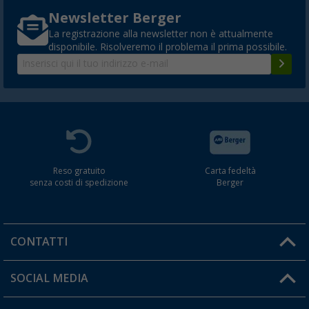
Newsletter Berger
La registrazione alla newsletter non è attualmente
disponibile. Risolveremo il problema il prima possibile.
Reso gratuito
Carta fedeltà
senza costi di spedizione
Berger
CONTATTI
Orari di apertura del servizio:
SOCIAL MEDIA
Lun. - Ven.: 08:00 - 17:00