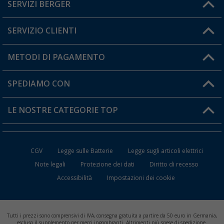
SERVIZI BERGER
Hai una domanda?
SERVIZIO CLIENTI
Diventare rivenditori
Il mio Account
METODI DI PAGAMENTO
Informazioni sulla spedizione
I miei Preferiti
Resi
SPEDIAMO CON
Carta fedeltà Berger
Stato del mio ordine
LE NOSTRE CATEGORIE TOP
FAQ e Contatti
Accessori per Caravan e Camper
CGV
Legge sulle Batterie
Legge sugli articoli elettrici
WC da Campeggio
Note legali
Protezione dei dati
Diritto di recesso
Accessibilità
Impostazioni dei cookie
Mobili per il Campeggio
Frigo Portatili
Tutti i prezzi sono comprensivi di IVA, consegna gratuita a partire da 50 euro in Germania,
Climatizzatori per Camper
escluso il supplemento per merci ingombranti. Altrimenti più spese di spedizione.