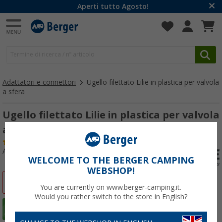
Aperti tutto Agosto!
Adattatori e connettori
Ugello filettato Lilie in plastica per valvola
a sfera
Ugello filettato Lilie in plastica per valvola
a sfera 1/2”
(16)
Articolo n: 121940
WELCOME TO THE BERGER CAMPING
WEBSHOP!
-16%
You are currently on www.berger-camping.it.
Would you rather switch to the store in English?