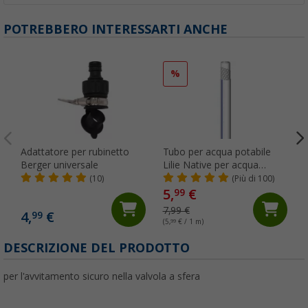
POTREBBERO INTERESSARTI ANCHE
%
Adattatore per rubinetto
Tubo per acqua potabile
Berger universale
Lilie Native per acqua
fredda 10 x 15 mm al
(10)
(Più di 100)
metro
5,
€
99
7,99 €
4,
€
99
(5,
99
€ / 1 m)
(
DESCRIZIONE DEL PRODOTTO
per l'avvitamento sicuro nella valvola a sfera