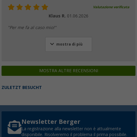
Valutazione verificata
Klaus R.
01.06.2026
Barra di sostegno Berger per tetto veranda 
"Per me fa al caso mio!"
estremità in acciaio
(16)
mostra di più
30,
€
99
da
PVP
36,
€
99
MOSTRA ALTRE RECENSIONI
Tenditelo con gancio Berger per tetto
ZULETZT BESUCHT
(
Più di
100)
25,
€
99
da
PVP
28,
€
99
Newsletter Berger
La registrazione alla newsletter non è attualmente
disponibile. Risolveremo il problema il prima possibile.
Palo di supporto verticale / Palo antibufera 