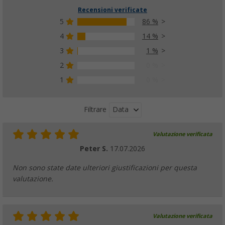
Recensioni verificate
5
86 %
4
14 %
3
1 %
Asta di tensione Berger
(40)
2
0 %
29,
€
99
1
0 %
PVP
32,
€
99
Data
Filtrare
Valutazione verificata
Pali di sostegno telescopici Berger in acciai
Peter S.
17.07.2026
(46)
15,
€
99
Non sono state date ulteriori giustificazioni per questa
da
PVP
20,
€
99
valutazione.
Valutazione verificata