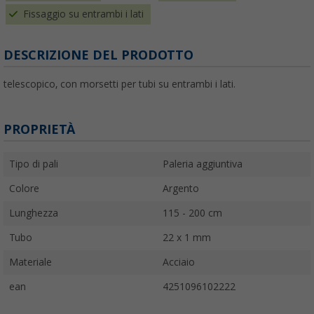
Fissaggio su entrambi i lati
DESCRIZIONE DEL PRODOTTO
telescopico, con morsetti per tubi su entrambi i lati.
PROPRIETÀ
Tipo di pali
Paleria aggiuntiva
Colore
Argento
Lunghezza
115 - 200 cm
Tubo
22 x 1 mm
Materiale
Acciaio
ean
4251096102222