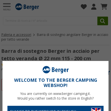
Paleria e accessori
Barra di sostegno angolare Berger in acciaio
per tetto verande
Barra di sostegno Berger in acciaio per
tetto veranda Ø 22 mm 115 - 200 cm
(
Più di
100)
Articolo n: 250090
WELCOME TO THE BERGER CAMPING
-13%
WEBSHOP!
You are currently on www.berger-camping.it.
Would you rather switch to the store in English?