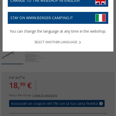
CHANGE TO THE WEBSHOP IN ENGLISH
STAY ON WWW.BERGER-CAMPING.IT
You can change the language at any time in the webshop.
SELECT ANOTHER LANGUAGE
99
PVP
21,
€
18,
€
99
Prezzi IVA inclusa
+ Spese di spedizione
Assicurati un coupon del 5% con la tua carta fedeltà