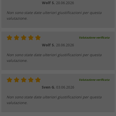
Telaio di base Berger per verande 25 mm 
Wolf S.
20.06.2026
(77)
Non sono state date ulteriori giustificazioni per questa
199,
€
00
da
PVP
239,
€
00
valutazione.
Valutazione verificata
Wolf S.
20.06.2026
Barra di sostegno angolare Berger in acciai
(12)
Non sono state date ulteriori giustificazioni per questa
valutazione.
27,
€
99
PVP
33,
€
99
Valutazione verificata
Sven G.
03.06.2026
Distanziale Berger con cono e vite
Non sono state date ulteriori giustificazioni per questa
(2)
valutazione.
28,
€
99
PVP
31,
€
99