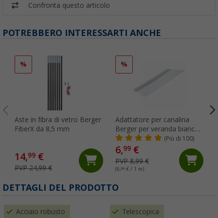
Confronta questo articolo
POTREBBERO INTERESSARTI ANCHE
%
%
Aste in fibra di vetro Berger
Adattatore per canalina
FiberX da 8,5 mm
Berger per veranda bianco
Ø 6 mm (al metro)
(Più di 100)
6,
€
99
14,
€
99
PVP 8,99 €
PVP 24,99 €
(6,
99
€ / 1 m)
DETTAGLI DEL PRODOTTO
Acciaio robusto
Telescopica