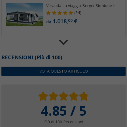
Veranda da viaggio Berger Sirmione III
(54)
1.018,
€
00
da
Asta telescopica Berger
RECENSIONI
(
Più di
100)
(1)
17,
€
99
VOTA QUESTO ARTICOLO
da
PVP
20,
€
99
4.85 / 5
Pali intermedi in alluminio Berger
(35)
17,
€
99
Più di 100 Recensioni
da
PVP
20,
€
99