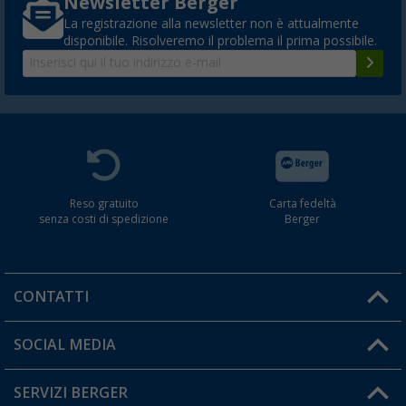
Newsletter Berger
La registrazione alla newsletter non è attualmente
disponibile. Risolveremo il problema il prima possibile.
Reso gratuito
Carta fedeltà
senza costi di spedizione
Berger
CONTATTI
Orari di apertura del servizio:
SOCIAL MEDIA
Lun. - Ven.: 08:00 - 17:00
SERVIZI BERGER
Hai una domanda?