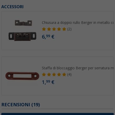
ACCESSORI
Chiusura a doppio rullo Berger in metallo
(2)
6,
€
99
Staffa di bloccaggio Berger per serratura mob
(4)
1,
€
99
RECENSIONI
(19)