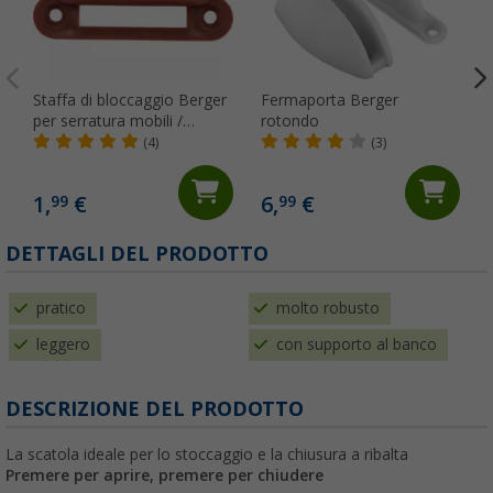
Staffa di bloccaggio Berger
Fermaporta Berger
per serratura mobili /
rotondo
toilette
(4)
(3)
1,
€
6,
€
99
99
(
DETTAGLI DEL PRODOTTO
pratico
molto robusto
leggero
con supporto al banco
DESCRIZIONE DEL PRODOTTO
La scatola ideale per lo stoccaggio e la chiusura a ribalta
Premere per aprire, premere per chiudere