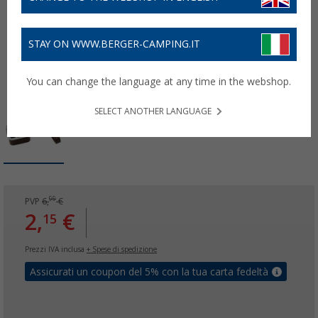
STAY ON WWW.BERGER-CAMPING.IT
You can change the language at any time in the webshop.
SELECT ANOTHER LANGUAGE
99
PVP
6,
€
2,
€
15
Prezzi IVA inclusa
+ Spese di spedizione
Assicurati un coupon del 5% con la tua carta fedeltà