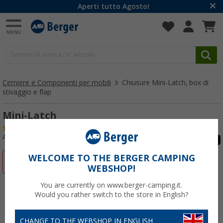
Aperti tutto Agosto!
Cerniere e Componenti per mobili
Chiusure Mini-Latch, box di
stivaggio e flap
Mini-Latch
(19)
Articolo n: 172650
WELCOME TO THE BERGER CAMPING
-69%
WEBSHOP!
You are currently on www.berger-camping.it.
Would you rather switch to the store in English?
CHANGE TO THE WEBSHOP IN ENGLISH