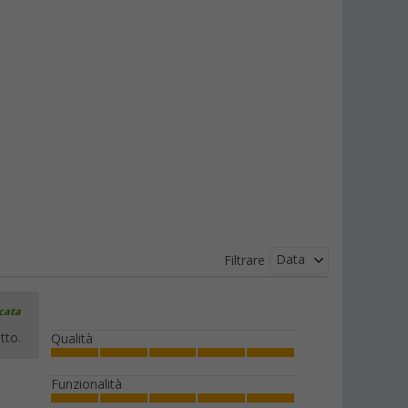
Data
Filtrare
icata
tto.
Qualità
Funzionalità