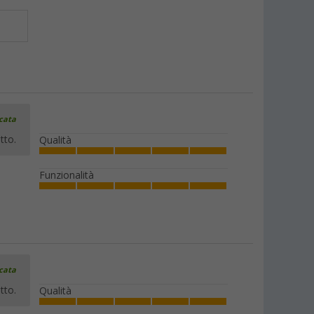
icata
tto.
Qualità
Funzionalità
icata
tto.
Qualità