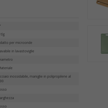
 tlg
datto per microonde
avabile in lavastoviglie
iametro
ateriale
cciaio inossidabile, maniglie in polipropilene al
00
osso
arghezza
osso