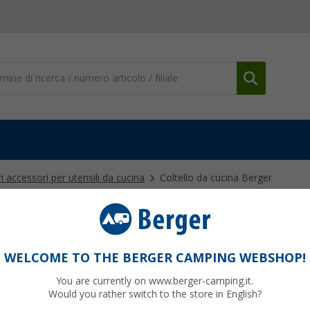
ri accessori per utensili da cucina
Coltello da cucina Berger
WELCOME TO THE BERGER CAMPING WEBSHOP!
99
PVP
5,
€
You are currently on www.berger-camping.it.
3,
99
Would you rather switch to the store in English?