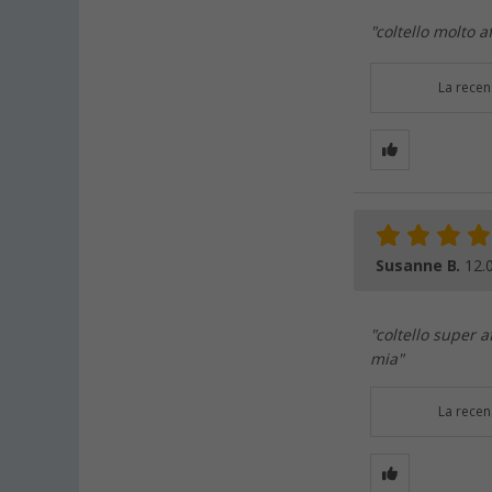
"coltello molto a
La recen
Susanne B.
12.
"coltello super a
mia"
La recen