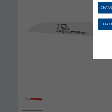
CHANG
STAY 