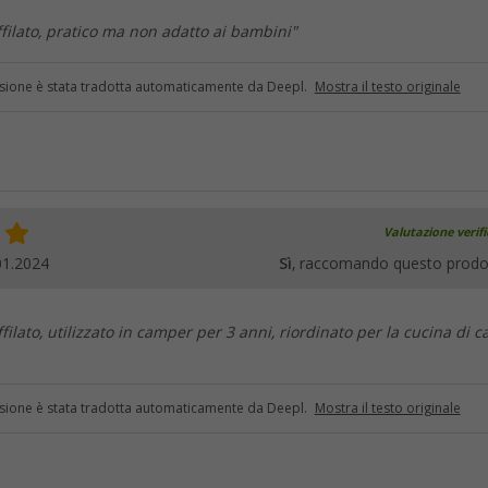
ffilato, pratico ma non adatto ai bambini"
sione è stata tradotta automaticamente da Deepl.
Mostra il testo originale
Valutazione verif
01.2024
Sì
, raccomando questo prodo
ffilato, utilizzato in camper per 3 anni, riordinato per la cucina di c
sione è stata tradotta automaticamente da Deepl.
Mostra il testo originale