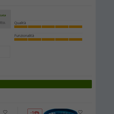
icata
tto.
Qualità
Funzionalità
-14%
-40