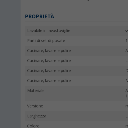
PROPRIETÀ
Lavabile in lavastoviglie
Parti di set di posate
1
Cucinare, lavare e pulire
A
Cucinare, lavare e pulire
L
Cucinare, lavare e pulire
D
Cucinare, lavare e pulire
M
Materiale
A
1
Versione
r
Larghezza
L
Colore
r