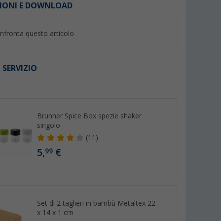
IONI E DOWNLOAD
nfronta questo articolo
%
 SERVIZIO
I
ucina
Spatola forata Berger in
Contenitore di spez
Brunner Spice Box spezie shaker
a 6 pezzi
silicone/plastica verde
barbecue 4 in 1 Ba
singolo
con erbe di Provenz
(5)
(4)
(11)
per barbecue, cond
2,
€
99
insalata e miscela V
5,
€
99
5,
€
99
PVP 5,99 €
Set di 2 taglieri in bambù Metaltex 22
x 14 x 1 cm