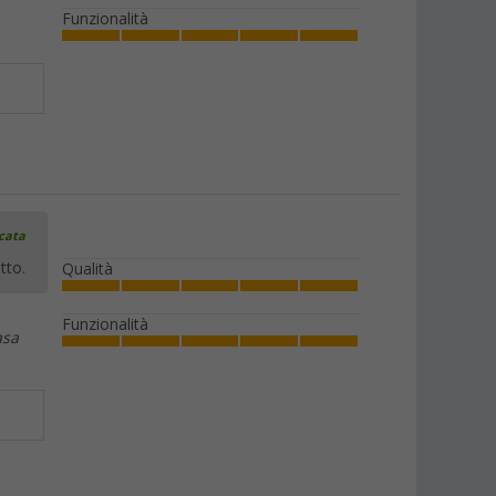
Funzionalità
icata
tto.
Qualità
Funzionalità
asa