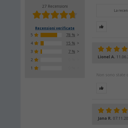
27 Recensioni
La recen
Recensioni verificate
5
78 %
4
15 %
3
7 %
Lionel A.
11.06
2
0 %
1
0 %
Non sono state da
Jana R.
07.11.2