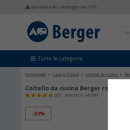
Specialista del campeggio dal 1958
Tutte le categorie
Homepage
Casa e Cucina
Utensili da cucina
Alt
Coltello da cucina Berger rosso
(27)
Articolo n: 447380
-33%