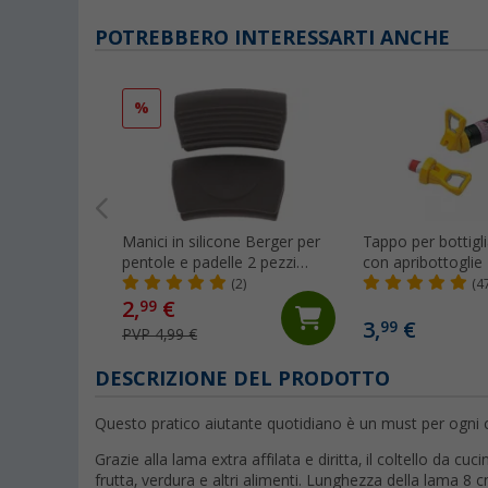
POTREBBERO INTERESSARTI ANCHE
%
Manici in silicone Berger per
Tappo per bottigl
pentole e padelle 2 pezzi
con apribottoglie
grigio
(2)
(4
2,
€
99
3,
€
99
PVP 4,99 €
DESCRIZIONE DEL PRODOTTO
Questo pratico aiutante quotidiano è un must per ogni 
Grazie alla lama extra affilata e diritta, il coltello da cuci
frutta, verdura e altri alimenti. Lunghezza della lama 8 c