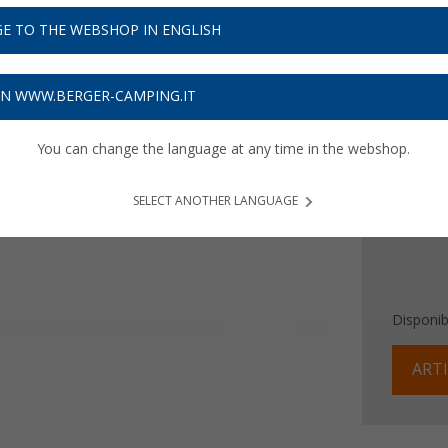
Prezzi IVA 
E TO THE WEBSHOP IN ENGLISH
Assicur
ON WWW.BERGER-CAMPING.IT
Colore
You can change the language at any time in the webshop.
SELECT ANOTHER LANGUAGE
Disponibi
ARTI