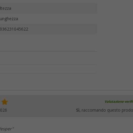
ltezza
unghezza
036231045622
Valutazione verif
2026
Sì
, raccomando questo prodo
Vesper"