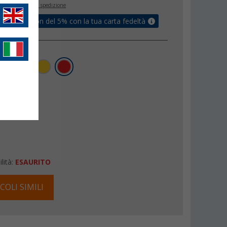
inclusa
+ Spese di spedizione
ati un coupon del 5% con la tua carta fedeltà
lità:
ESAURITO
COLI SIMILI