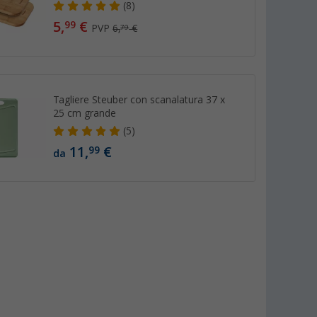
(8)
5,
€
99
PVP
6,
€
79
Tagliere Steuber con scanalatura 37 x
25 cm grande
(5)
11,
€
99
da