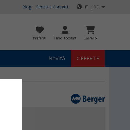
Blog
Servizi e Contatti
IT | DE
Preferiti
Il mio account
Carrello
Novità
OFFERTE
€