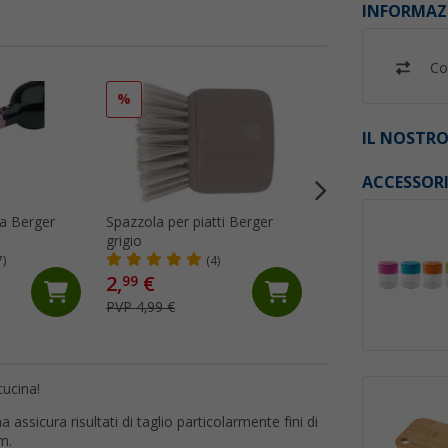
INFORMAZ
Co
%
%
IL NOSTRO
ACCESSOR
ia Berger
Spazzola per piatti Berger
Set di utensili da c
grigio
Berger con custodi
7)
(4)
(16)
2,
€
19,
€
99
99
PVP 4,99 €
PVP 29,99 €
cucina!
na assicura risultati di taglio particolarmente fini di
m.