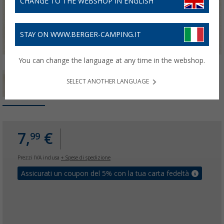
CHANGE TO THE WEBSHOP IN ENGLISH
STAY ON WWW.BERGER-CAMPING.IT
You can change the language at any time in the webshop.
SELECT ANOTHER LANGUAGE
7,
€
99
Prezzi IVA inclusa
+ Spese di spedizione
Assicurati un coupon del 5% con la tua carta fedeltà