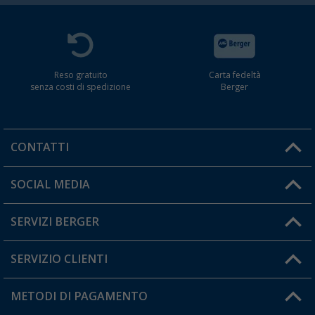
Reso gratuito
Carta fedeltà
senza costi di spedizione
Berger
CONTATTI
Orari di apertura del servizio:
SOCIAL MEDIA
Lun. - Ven.: 08:00 - 17:00
SERVIZI BERGER
Hai una domanda?
SERVIZIO CLIENTI
Diventare rivenditori
Il mio Account
METODI DI PAGAMENTO
Informazioni sulla spedizione