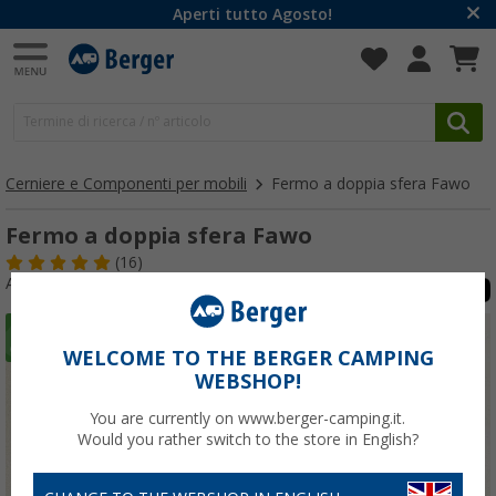
Aperti tutto Agosto!
Cerniere e Componenti per mobili
Fermo a doppia sfera Fawo
Fermo a doppia sfera Fawo
(16)
Articolo n: 129320
WELCOME TO THE BERGER CAMPING
WEBSHOP!
You are currently on www.berger-camping.it.
Would you rather switch to the store in English?