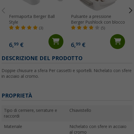
Fermaporta Berger Ball
Pulsante a pressione
Style
Berger Pushlock con blocco
(3)
(5)
6,
€
6,
€
99
99
(
DESCRIZIONE DEL PRODOTTO
Doppie chiusure a sfera Per cassetti e sportelli. Nichelato con sfere
in acciaio al cromo.
PROPRIETÀ
Tipo di cerniere, serrature e
Chiavistello
raccordi
Materiale
Nichelato con sfere in acciaio
al cromo