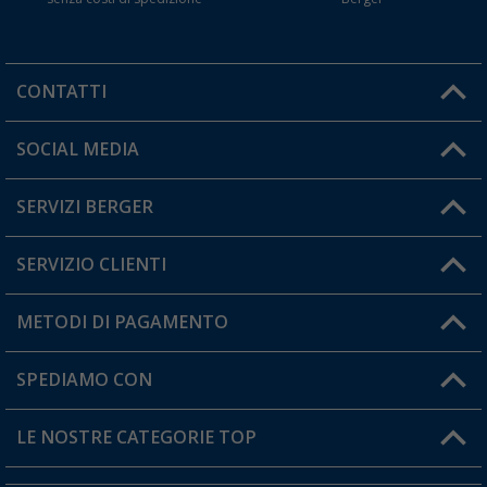
CONTATTI
Orari di apertura del servizio:
SOCIAL MEDIA
Lun. - Ven.: 08:00 - 17:00
SERVIZI BERGER
Hai una domanda?
SERVIZIO CLIENTI
Diventare rivenditori
Il mio Account
METODI DI PAGAMENTO
Informazioni sulla spedizione
I miei Preferiti
Resi
SPEDIAMO CON
Carta fedeltà Berger
Stato del mio ordine
LE NOSTRE CATEGORIE TOP
FAQ e Contatti