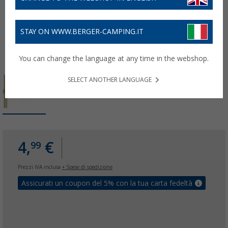
STAY ON WWW.BERGER-CAMPING.IT
You can change the language at any time in the webshop.
SELECT ANOTHER LANGUAGE
4,
€
99
Prezzi IVA inclusa
+ Spese di spedizione
Assicurati un coupon del 5% con la tua carta fedeltà