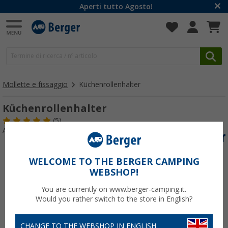
Aperti tutto Agosto!
Mollette e fissaggio
Küchenrollenhalter
Küchenrollenhalter
(5)
Articolo n: 401190
WELCOME TO THE BERGER CAMPING
WEBSHOP!
You are currently on www.berger-camping.it.
Would you rather switch to the store in English?
CHANGE TO THE WEBSHOP IN ENGLISH