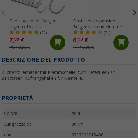
Ganci per tende Berger
Elastici di sospensione
argento 10 pezzi
Berger per tende interne 10
pezzi bianco
(22)
(21)
7,
€
6,
€
99
99
PVP 9,99 €
PVP 8,99 €
DESCRIZIONE DEL PRODOTTO
Küchenrollenhalter mit Klemmschelle, zum Befestigen an
Zeltstäben. Aufhängehaken für Kleinteile.
PROPRIETÀ
Colore
gold
Lunghezza da
30 cm
ean
8713899015490