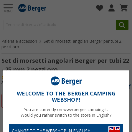
Paleria e accessori
Set di morsetti angolari Berger per tubi 2
pezzi oro
Set di morsetti angolari Berger per tubi 22
- 25 mm 2 pezzi oro
(11)
Articolo n: 251380
WELCOME TO THE BERGER CAMPING
WEBSHOP!
-4%
You are currently on www.berger-camping.it.
Would you rather switch to the store in English?
CHANGE TO THE WEBSHOP IN ENGLISH