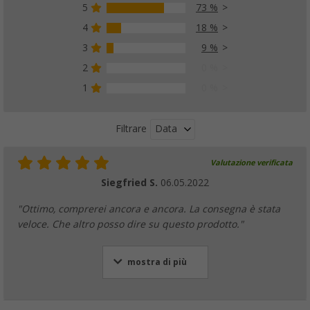
5
73 %
4
18 %
3
9 %
Morsetto per tubi Berger con inserto in go
(8)
2
0 %
8,
€
99
1
0 %
PVP
10,
€
99
Data
Filtrare
Valutazione verificata
Siegfried S.
06.05.2022
"Ottimo, comprerei ancora e ancora. La consegna è stata
veloce. Che altro posso dire su questo prodotto."
mostra di più