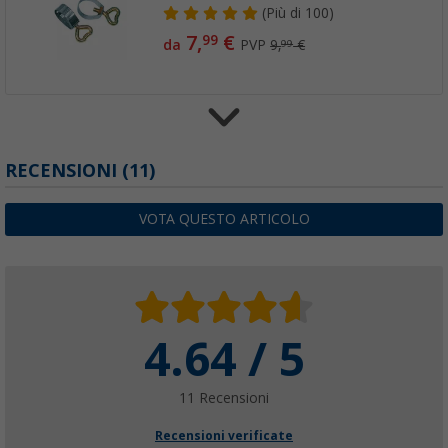
(
Più di
100)
7,
€
99
da
PVP
9,
€
99
Fascette stringitubo gommate Berger 5 pez
RECENSIONI
(11)
(70)
8,
€
99
VOTA QUESTO ARTICOLO
da
PVP
10,
€
99
4.64 / 5
Fascette stringitubo Berger dorate 5 pezzi
(48)
7,
€
99
11 Recensioni
da
PVP
10,
€
99
Recensioni verificate