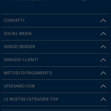
CONTATTI
Orari di apertura del servizio:
SOCIAL MEDIA
Lun. - Ven.: 08:00 - 17:00
SERVIZI BERGER
Hai una domanda?
SERVIZIO CLIENTI
Diventare rivenditori
Il mio Account
METODI DI PAGAMENTO
Informazioni sulla spedizione
I miei Preferiti
Resi
SPEDIAMO CON
Carta fedeltà Berger
Stato del mio ordine
LE NOSTRE CATEGORIE TOP
FAQ e Contatti