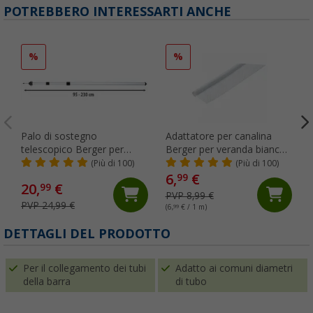
POTREBBERO INTERESSARTI ANCHE
%
%
Palo di sostegno
Adattatore per canalina
telescopico Berger per
Berger per veranda bianco
telone / verande
Ø 6 mm (al metro)
(Più di 100)
(Più di 100)
6,
€
99
20,
€
99
PVP 8,99 €
PVP 24,99 €
(6,
99
€ / 1 m)
DETTAGLI DEL PRODOTTO
Per il collegamento dei tubi
Adatto ai comuni diametri
della barra
di tubo