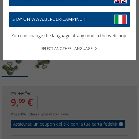
STAY ON WWW.BERGER-CAMPING.IT
You can change the language at any time in the webshop.
SELECT ANOTHER LANGUAGE
50
PVP
10,
€
9,
€
99
Prezzi IVA inclusa
+ Spese di spedizione
Assicurati un coupon del 5% con la tua carta fedeltà