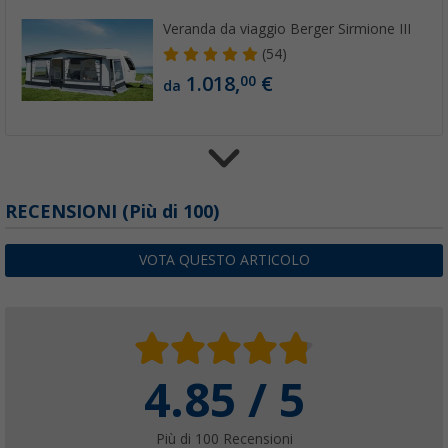
Veranda da viaggio Berger Sirmione III
(54)
1.018,
€
00
da
Asta telescopica Berger
RECENSIONI
(
Più di
100)
(1)
17,
€
99
VOTA QUESTO ARTICOLO
da
PVP
20,
€
99
4.85 / 5
Pali intermedi in alluminio Berger
(35)
17,
€
99
Più di 100 Recensioni
da
PVP
20,
€
99