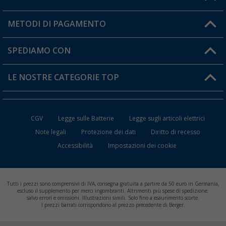
Il mio Account
METODI DI PAGAMENTO
Informazioni sulla spedizione
I miei Preferiti
Resi
SPEDIAMO CON
Carta fedeltà Berger
Stato del mio ordine
LE NOSTRE CATEGORIE TOP
FAQ e Contatti
Accessori per Caravan e Camper
CGV
Legge sulle Batterie
Legge sugli articoli elettrici
WC da Campeggio
Note legali
Protezione dei dati
Diritto di recesso
Accessibilità
Impostazioni dei cookie
Mobili per il Campeggio
Frigo Portatili
Tutti i prezzi sono comprensivi di IVA, consegna gratuita a partire da 50 euro in Germania,
Climatizzatori per Camper
escluso il supplemento per merci ingombranti. Altrimenti più spese di spedizione.
salvo errori e omissioni. Illustrazioni simili. Solo fino a esaurimento scorte.
I prezzi barrati corrispondono al prezzo precedente di Berger.
Batterie