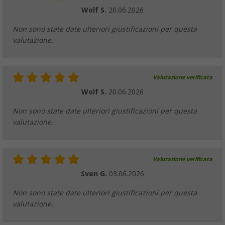
Telaio di base Berger per verande 25 mm 
Wolf S.
20.06.2026
(77)
Non sono state date ulteriori giustificazioni per questa
199,
€
00
da
PVP
239,
€
00
valutazione.
Valutazione verificata
Wolf S.
20.06.2026
Barra di sostegno angolare Berger in acciai
(12)
Non sono state date ulteriori giustificazioni per questa
valutazione.
27,
€
99
PVP
33,
€
99
Valutazione verificata
Sven G.
03.06.2026
Distanziale Berger con cono e vite
Non sono state date ulteriori giustificazioni per questa
(2)
valutazione.
28,
€
99
PVP
31,
€
99