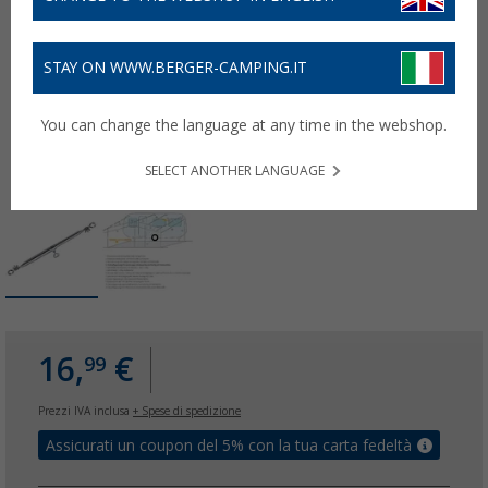
STAY ON WWW.BERGER-CAMPING.IT
You can change the language at any time in the webshop.
SELECT ANOTHER LANGUAGE
16,
€
99
Prezzi IVA inclusa
+ Spese di spedizione
Assicurati un coupon del 5% con la tua carta fedeltà