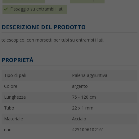
Fissaggio su entrambi i lati
DESCRIZIONE DEL PRODOTTO
telescopico, con morsetti per tubi su entrambi i lati.
PROPRIETÀ
Tipo di pali
Paleria aggiuntiva
Colore
argento
Lunghezza
75 - 120 cm
Tubo
22 x 1 mm
Materiale
Acciaio
ean
4251096102161