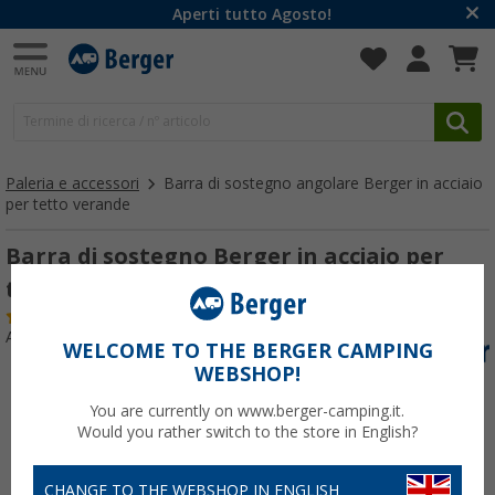
Aperti tutto Agosto!
Paleria e accessori
Barra di sostegno angolare Berger in acciaio
per tetto verande
Barra di sostegno Berger in acciaio per
tetto veranda Ø 22 mm 75 - 120 cm
(
Più di
100)
Articolo n: 250180
WELCOME TO THE BERGER CAMPING
WEBSHOP!
You are currently on www.berger-camping.it.
Would you rather switch to the store in English?
CHANGE TO THE WEBSHOP IN ENGLISH