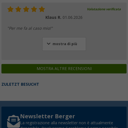
Valutazione verificata
Klaus R.
01.06.2026
Barra di sostegno Berger per tetto veranda 
"Per me fa al caso mio!"
estremità in acciaio
(16)
mostra di più
30,
€
99
da
PVP
36,
€
99
MOSTRA ALTRE RECENSIONI
Tenditelo con gancio Berger per tetto
ZULETZT BESUCHT
(
Più di
100)
25,
€
99
da
PVP
28,
€
99
Newsletter Berger
La registrazione alla newsletter non è attualmente