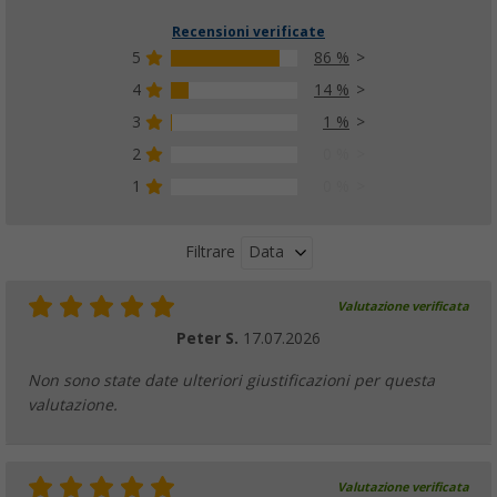
Recensioni verificate
5
86 %
4
14 %
3
1 %
Asta di tensione Berger
(40)
2
0 %
29,
€
99
1
0 %
PVP
32,
€
99
Data
Filtrare
Valutazione verificata
Pali di sostegno telescopici Berger in acciai
Peter S.
17.07.2026
(46)
15,
€
99
Non sono state date ulteriori giustificazioni per questa
da
PVP
20,
€
99
valutazione.
Valutazione verificata