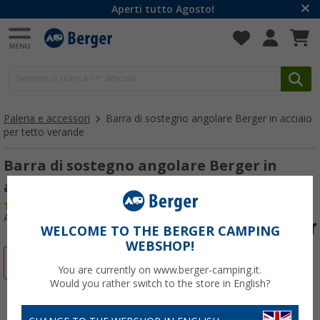
Aperti tutto Agosto!
Paleria e accessori
Barra di sostegno angolare Berger in acciaio
per tetto verande
Barra di sostegno angolare Berger in
acciaio per tetto verande
(12)
Articolo n: 250390
WELCOME TO THE BERGER CAMPING
WEBSHOP!
-17%
You are currently on www.berger-camping.it.
Would you rather switch to the store in English?