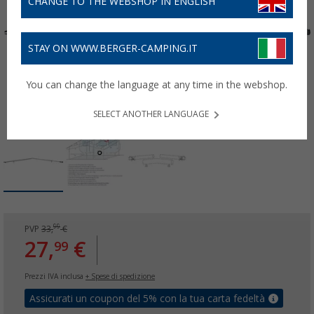
CHANGE TO THE WEBSHOP IN ENGLISH
STAY ON WWW.BERGER-CAMPING.IT
You can change the language at any time in the webshop.
SELECT ANOTHER LANGUAGE
99
PVP
33,
€
27,
€
99
Prezzi IVA inclusa
+ Spese di spedizione
Assicurati un coupon del 5% con la tua carta fedeltà