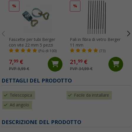
%
%
Fascette per tubi Berger
Pali in fibra di vetro Berger
con vite 22 mm 5 pezzi
11 mm
(Più di 100)
(73)
7,
€
21,
€
99
99
PVP 9,99 €
PVP 34,99 €
DETTAGLI DEL PRODOTTO
Telescopica
Facile da installare
Ad angolo
DESCRIZIONE DEL PRODOTTO