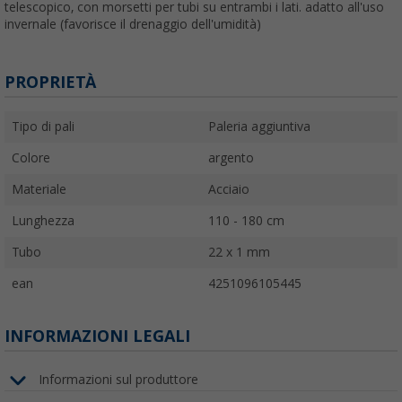
telescopico, con morsetti per tubi su entrambi i lati. adatto all'uso
invernale (favorisce il drenaggio dell'umidità)
PROPRIETÀ
Tipo di pali
Paleria aggiuntiva
Colore
argento
Materiale
Acciaio
Lunghezza
110 - 180 cm
Tubo
22 x 1 mm
ean
4251096105445
INFORMAZIONI LEGALI
Informazioni sul produttore