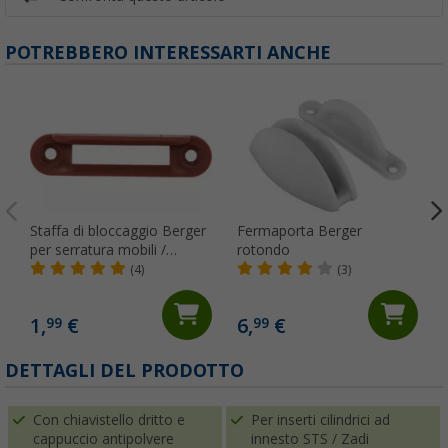
POTREBBERO INTERESSARTI ANCHE
Staffa di bloccaggio Berger
Fermaporta Berger
per serratura mobili /
rotondo
toilette
(4)
(3)
1,
€
6,
€
99
99
(
DETTAGLI DEL PRODOTTO
Con chiavistello dritto e
Per inserti cilindrici ad
cappuccio antipolvere
innesto STS / Zadi