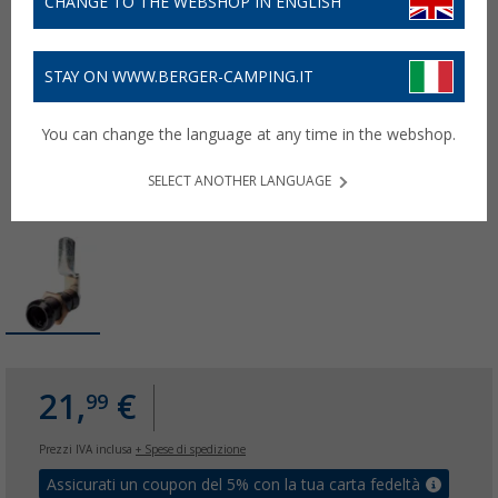
CHANGE TO THE WEBSHOP IN ENGLISH
STAY ON WWW.BERGER-CAMPING.IT
You can change the language at any time in the webshop.
SELECT ANOTHER LANGUAGE
21,
€
99
Prezzi IVA inclusa
+ Spese di spedizione
Assicurati un coupon del 5% con la tua carta fedeltà