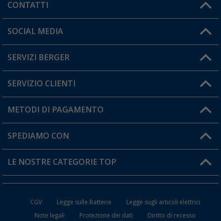
CONTATTI
Orari di apertura del servizio:
SOCIAL MEDIA
Lun. - Ven.: 08:00 - 17:00
SERVIZI BERGER
Hai una domanda?
SERVIZIO CLIENTI
Diventare rivenditori
Il mio Account
METODI DI PAGAMENTO
Informazioni sulla spedizione
I miei Preferiti
Resi
SPEDIAMO CON
Carta fedeltà Berger
Stato del mio ordine
LE NOSTRE CATEGORIE TOP
FAQ e Contatti
Accessori per Caravan e Camper
CGV
Legge sulle Batterie
Legge sugli articoli elettrici
WC da Campeggio
Note legali
Protezione dei dati
Diritto di recesso