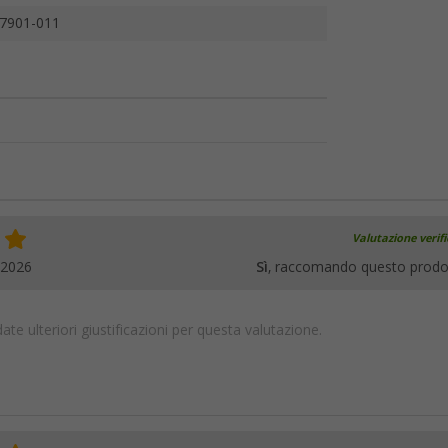
7901-011
Valutazione verif
.2026
Sì
, raccomando questo prodo
te ulteriori giustificazioni per questa valutazione.