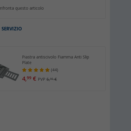
nfronta questo articolo
 SERVIZIO
I
%
Piastra antiscivolo Fiamma Anti Slip
Plate
(44)
4,
€
99
PVP
6,
€
10
rger
Gradino doppio pieghevole
Cunei Fiamma Leve
Berger nero
pezzi
(20)
(Più 
28,
€
99
69,
€
99
PVP 35,50 €