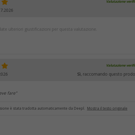
Valutazione verif
07.2026
te ulteriori giustificazioni per questa valutazione.
Valutazione verif
2026
Sì
, raccomando questo prodo
eve fare"
sione è stata tradotta automaticamente da Deepl.
Mostra il testo originale