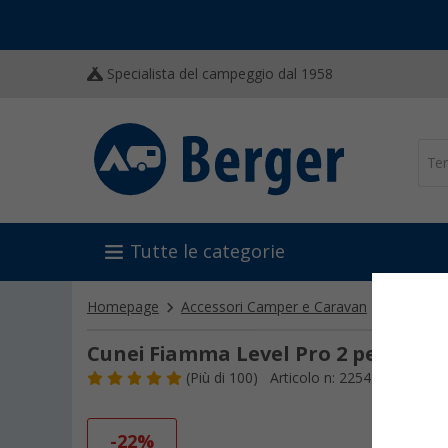
Specialista del campeggio dal 1958
Tutte le categorie
Homepage
Accessori Camper e Caravan
Attrezzat
Cunei Fiamma Level Pro 2 pezzi
(
Più di
100)
Articolo n: 225410
-22%