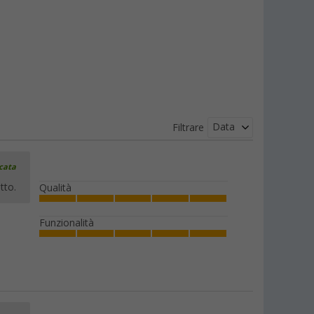
Data
Filtrare
icata
tto.
Qualità
Funzionalità