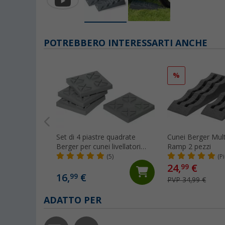
POTREBBERO INTERESSARTI ANCHE
%
Set di 4 piastre quadrate
Cunei Berger Mult
Berger per cunei livellatori
Ramp 2 pezzi
Brick Leveler
(5)
(P
24,
€
99
16,
€
99
PVP 34,99 €
ADATTO PER