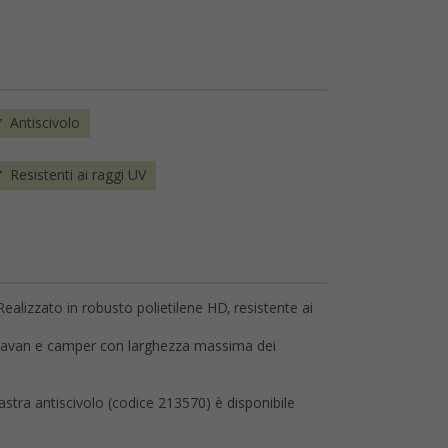
Antiscivolo
Resistenti ai raggi UV
 Realizzato in robusto polietilene HD, resistente ai
aravan e camper con larghezza massima dei
tra antiscivolo (codice 213570) è disponibile