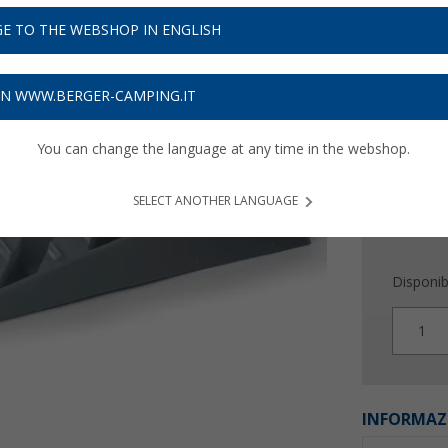
17,
9
E TO THE WEBSHOP IN ENGLISH
Prezzi IVA 
Assicur
ON WWW.BERGER-CAMPING.IT
You can change the language at any time in the webshop.
SELECT ANOTHER LANGUAGE
Disponibi
1
INFORMAZ