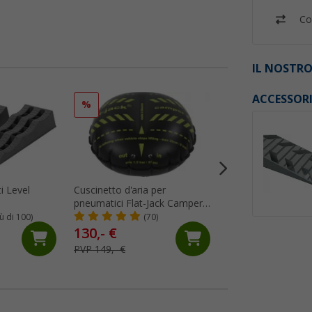
Co
IL NOSTRO
ACCESSOR
%
%
i Level
Cuscinetto d'aria per
Gradino doppio Be
pneumatici Flat-Jack Camper
altezza 37 cm
2.0 per veicoli fino a 6
iù di 100)
(70)
(41)
tonnellate e fino a 305 mm di
130,- €
24,
€
99
larghezza del pneumatico
PVP 149,- €
PVP 29,99 €