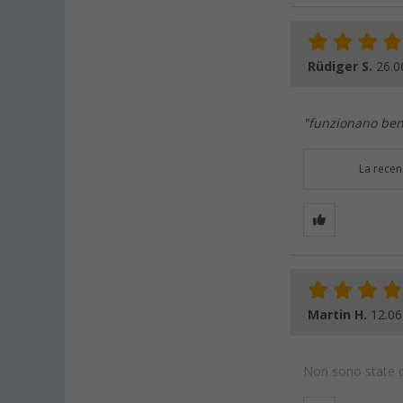
Rüdiger S.
26.0
"funzionano be
La recen
Martin H.
12.06
Non sono state da