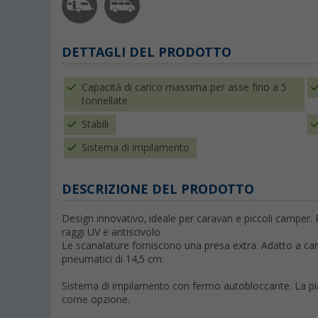
DETTAGLI DEL PRODOTTO
Capacità di carico massima per asse fino a 5
tonnellate
Stabili
Sistema di impilamento
DESCRIZIONE DEL PRODOTTO
Design innovativo, ideale per caravan e
piccoli camper
.
raggi UV e antiscivolo
Le scanalature forniscono una presa extra. Adatto a c
pneumatici di 14,5 cm.
Sistema di impilamento con fermo autobloccante. La pias
come opzione.