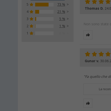
5
73 %
Thomas D.
24.
4
21 %
3
5 %
Non sono state da
2
1 %
1
0 %
Gunar v.
30.06.
"Fa quello che d
La recen