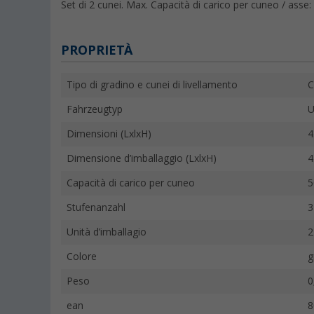
Set di 2 cunei. Max. Capacità di carico per cuneo / asse:
PROPRIETÀ
Tipo di gradino e cunei di livellamento
C
Fahrzeugtyp
U
Dimensioni (LxlxH)
4
Dimensione d’imballaggio (LxlxH)
4
Capacità di carico per cuneo
5
Stufenanzahl
3
Unità d’imballagio
2
Colore
g
Peso
0
ean
8