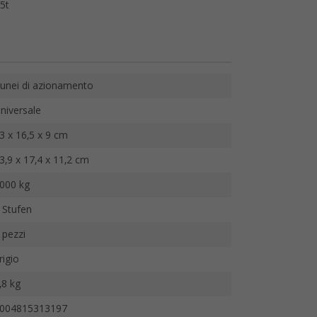
 5t
unei di azionamento
niversale
3 x 16,5 x 9 cm
3,9 x 17,4 x 11,2 cm
000 kg
 Stufen
 pezzi
rigio
,8 kg
004815313197