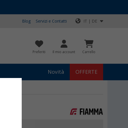
Blog
Servizi e Contatti
IT | DE
Preferiti
Il mio account
Carrello
Novità
OFFERTE
o 2 pezzi
€