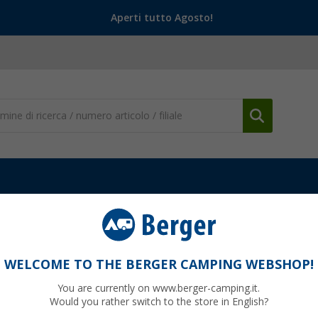
Aperti tutto Agosto!
ura veicolo
Cunei /sistemi di livellamento
Cunei Fiamma Level Pr
WELCOME TO THE BERGER CAMPING WEBSHOP!
You are currently on www.berger-camping.it.
Would you rather switch to the store in English?
10
PVP
23,