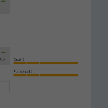
icata
icata
tto.
Qualità
Funzionalità