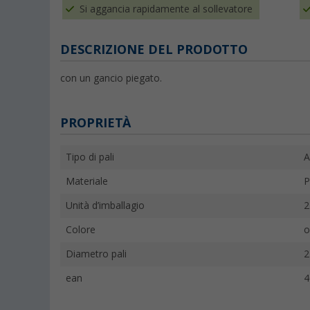
Si aggancia rapidamente al sollevatore
DESCRIZIONE DEL PRODOTTO
con un gancio piegato.
PROPRIETÀ
Tipo di pali
A
Materiale
P
Unità d’imballagio
2
Colore
o
Diametro pali
ean
4