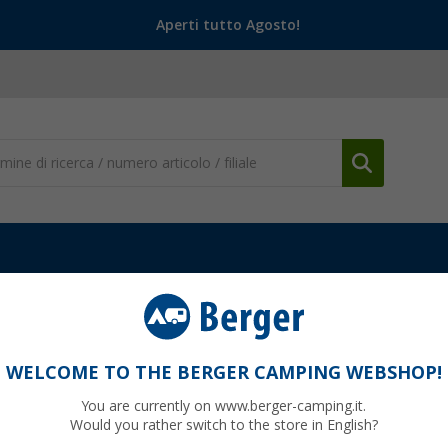
Aperti tutto Agosto!
e accessori
Gancio Berger con base in plastica 2 pezzi
22 mm 2 pezzi
WELCOME TO THE BERGER CAMPING WEBSHOP!
You are currently on www.berger-camping.it.
Would you rather switch to the store in English?
99
PVP
6,
€