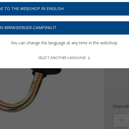
4,
99
E TO THE WEBSHOP IN ENGLISH
Prezzi IVA 
Assicur
ON WWW.BERGER-CAMPING.IT
You can change the language at any time in the webshop.
Diametro
19 m
SELECT ANOTHER LANGUAGE
Disponibi
1