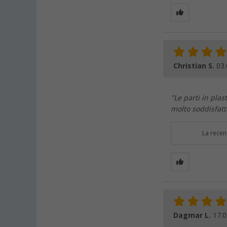
Christian S.
03.
"Le parti in plas
molto soddisfatt
La recen
Dagmar L.
17.0