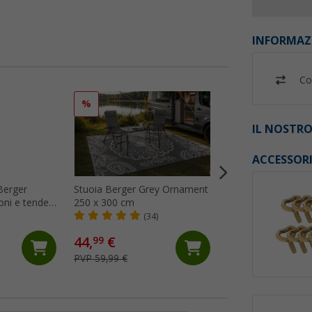
INFORMAZ
Co
%
%
IL NOSTRO
ACCESSOR
Berger
Stuoia Berger Grey Ornament
Stuoia Berger Gre
oni e tende
250 x 300 cm
x 400 cm
(34)
(24)
44,
€
64,
€
99
99
PVP 59,99 €
PVP 74,99 €