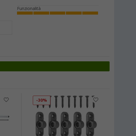
Funzionalità
-30%
-22