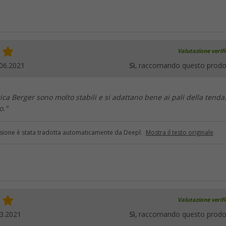
Valutazione verif
06.2021
Sì
, raccomando questo prodo
tica Berger sono molto stabili e si adattano bene ai pali della tenda
o."
sione è stata tradotta automaticamente da Deepl.
Mostra il testo originale
Valutazione verif
3.2021
Sì
, raccomando questo prodo