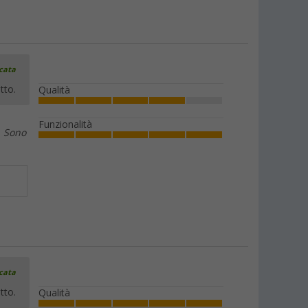
icata
tto.
Qualità
Funzionalità
. Sono
icata
tto.
Qualità