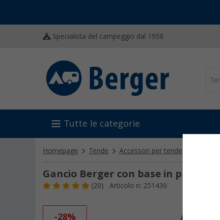
Specialista del campeggio dal 1958
Tutte le categorie
Homepage
Tende
Accessori per tende
Paleria 
Gancio Berger con base in plastica 
(20)
Articolo n: 251430
-28%