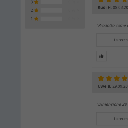
3
0 %
Rudi H.
08.03.2
2
0 %
1
0 %
"Prodotto come d
La recen
Uwe B.
29.09.2
"Dimensione 28 
La recen