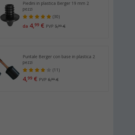
Piedini in plastica Berger 19 mm 2
pezzi
(30)
4,
€
99
da
PVP
5,
€
99
Puntale Berger con base in plastica 2
pezzi
(11)
4,
€
99
PVP
6,
€
99