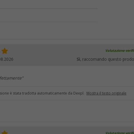
Valutazione verif
08.2026
Sì
, raccomando questo prodo
rfettamente"
sione è stata tradotta automaticamente da Deepl.
Mostra il testo originale
Valutazione verif