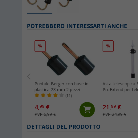
POTREBBERO INTERESSARTI ANCHE
%
%
Puntale Berger con base in
Asta telescopica 
plastica 28 mm 2 pezzi
ProExtend per tel
da sole
(11)
4,
€
21,
€
99
99
PVP 6,99 €
PVP 24,99 €
DETTAGLI DEL PRODOTTO