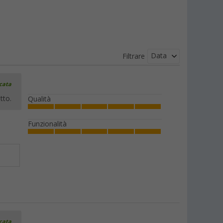
Data
Filtrare
icata
tto.
Qualità
Funzionalità
icata