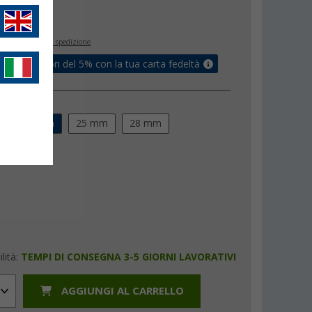
€
inclusa
+ Spese di spedizione
ati un coupon del 5% con la tua carta fedeltà
 pali
m
22 mm
25 mm
28 mm
lità:
TEMPI DI CONSEGNA 3-5 GIORNI LAVORATIVI
AGGIUNGI AL CARRELLO