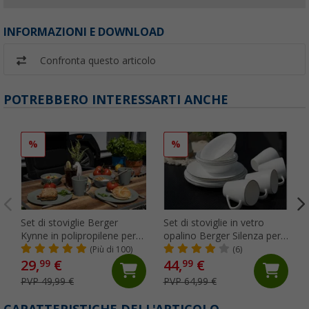
INFORMAZIONI E DOWNLOAD
Confronta questo articolo
POTREBBERO INTERESSARTI ANCHE
%
%
Set di stoviglie Berger
Set di stoviglie in vetro
Kynne in polipropilene per 4
opalino Berger Silenza per
persone 16 pezzi grigio
4 persone 16 pezzi
(Più di 100)
(6)
29,
€
44,
€
99
99
PVP 49,99 €
PVP 64,99 €