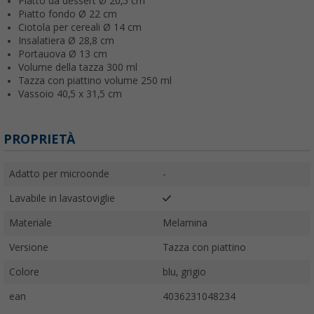
Piatto da dessert Ø 20,5 cm
Piatto fondo Ø 22 cm
Ciotola per cereali Ø 14 cm
Insalatiera Ø 28,8 cm
Portauova Ø 13 cm
Volume della tazza 300 ml
Tazza con piattino volume 250 ml
Vassoio 40,5 x 31,5 cm
PROPRIETÀ
Adatto per microonde
-
Lavabile in lavastoviglie
Materiale
Melamina
Versione
Tazza con piattino
Colore
blu, grigio
ean
4036231048234