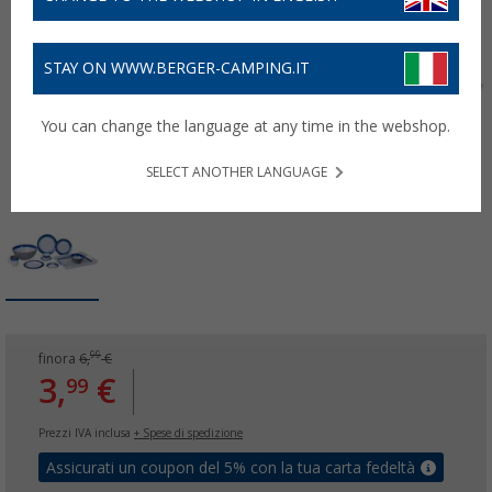
STAY ON WWW.BERGER-CAMPING.IT
You can change the language at any time in the webshop.
SELECT ANOTHER LANGUAGE
99
finora
6,
€
3,
€
99
Prezzi IVA inclusa
+ Spese di spedizione
Assicurati un coupon del 5% con la tua carta fedeltà