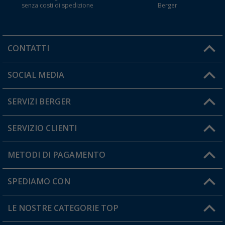
senza costi di spedizione
Berger
CONTATTI
Orari di apertura del servizio:
SOCIAL MEDIA
Lun. - Ven.: 08:00 - 17:00
SERVIZI BERGER
Hai una domanda?
SERVIZIO CLIENTI
Diventare rivenditori
Il mio Account
METODI DI PAGAMENTO
Informazioni sulla spedizione
I miei Preferiti
Resi
SPEDIAMO CON
Carta fedeltà Berger
Stato del mio ordine
LE NOSTRE CATEGORIE TOP
FAQ e Contatti