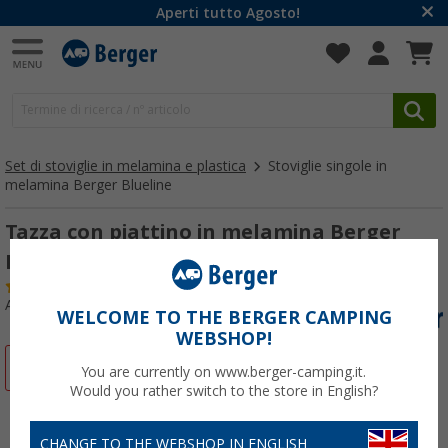
Aperti tutto Agosto!
Set di stoviglie in melamina e plastica
Stoviglie singole in
melamina Berger Blueline
Tazza con piattino in melamina Berger
Blueline
(
Più di
100)
Articolo n: 448480
WELCOME TO THE BERGER CAMPING
WEBSHOP!
-42%
You are currently on www.berger-camping.it.
Would you rather switch to the store in English?
CHANGE TO THE WEBSHOP IN ENGLISH