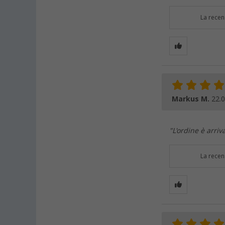
La recen
Markus M.
22.
"L'ordine è arriv
La recen