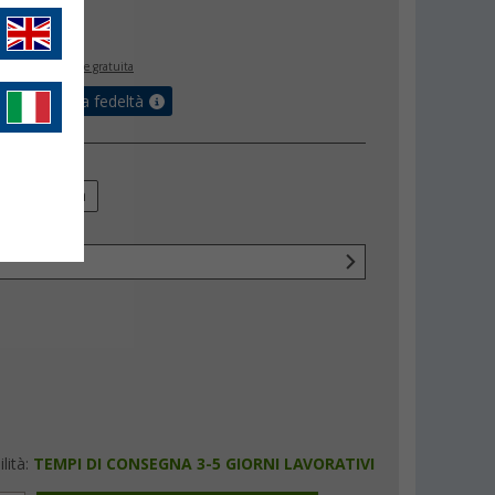
,
€
00
inclusa
spedizione gratuita
ulla tua carta fedeltà
 pali
m
32 mm
e
o
lità:
TEMPI DI CONSEGNA 3-5 GIORNI LAVORATIVI