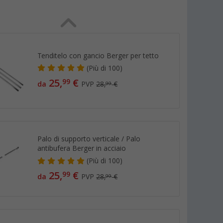
I
Tenditelo con gancio Berger per tetto
(
Più di
100)
25,
€
99
da
PVP
28,
€
99
Palo di supporto verticale / Palo
antibufera Berger in acciaio
(
Più di
100)
25,
€
99
da
PVP
28,
€
99