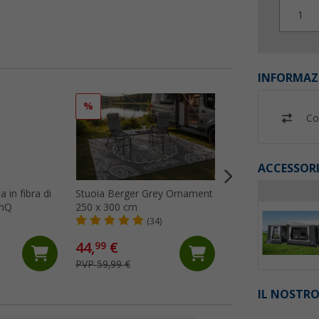
1
INFORMAZ
%
%
Co
ACCESSORI
 in fibra di
Stuoia Berger Grey Ornament
Stuoia Berger Gre
onQ
250 x 300 cm
x 400 cm
(34)
(24)
44,
€
64,
€
99
99
PVP 59,99 €
PVP 74,99 €
IL NOSTRO