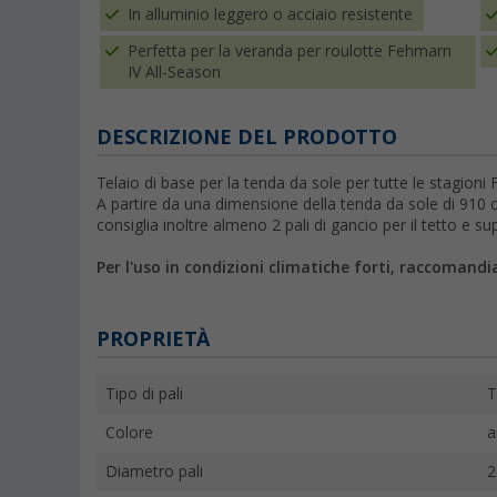
In alluminio leggero o acciaio resistente
Perfetta per la veranda per roulotte Fehmarn
IV All-Season
DESCRIZIONE DEL PRODOTTO
Telaio di base per la tenda da sole per tutte le stagioni
A partire da una dimensione della tenda da sole di 910 c
consiglia inoltre almeno 2 pali di gancio per il tetto e sup
Per l'uso in condizioni climatiche forti, raccomand
PROPRIETÀ
Tipo di pali
T
Colore
a
Diametro pali