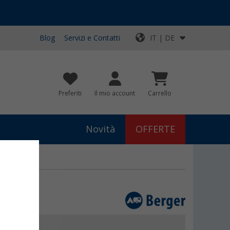
Blog
Servizi e Contatti
IT | DE
Preferiti
Il mio account
Carrello
Novità
OFFERTE
0
€