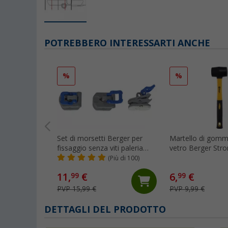
POTREBBERO INTERESSARTI ANCHE
%
%
Set di morsetti Berger per
Martello di gomma
fissaggio senza viti paleria
vetro Berger Str
veranda 3 pezzi
(Più di 100)
11,
€
6,
€
99
99
PVP 15,99 €
PVP 9,99 €
DETTAGLI DEL PRODOTTO