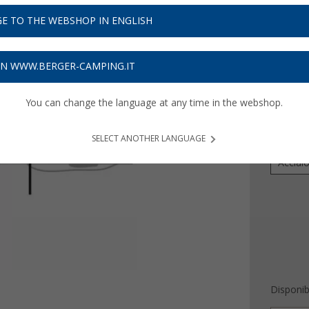
229
E TO THE WEBSHOP IN ENGLISH
Prezzi IVA 
6,87
€ s
ON WWW.BERGER-CAMPING.IT
You can change the language at any time in the webshop.
Diametro
28 m
SELECT ANOTHER LANGUAGE
Material
Acciai
Disponibi