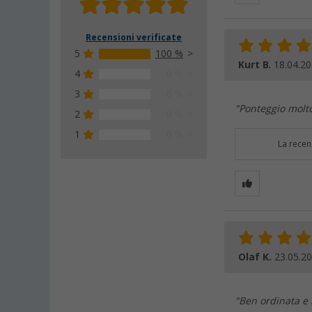
Recensioni verificate
5
100 %
Kurt B.
18.04.2
4
0 %
3
0 %
"Ponteggio molto
2
0 %
1
0 %
La recen
Olaf K.
23.05.2
"Ben ordinata e 