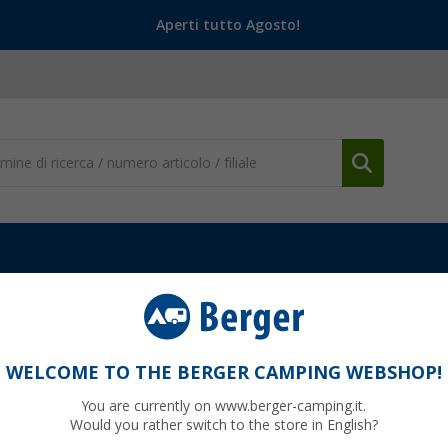
Aperti tutto Agosto!
e accessori
Telaio di base Berger Fehmarn per verande
verande in acciaio 28 mm
WELCOME TO THE BERGER CAMPING WEBSHOP!
You are currently on www.berger-camping.it.
Would you rather switch to the store in English?
0
PVP
299,