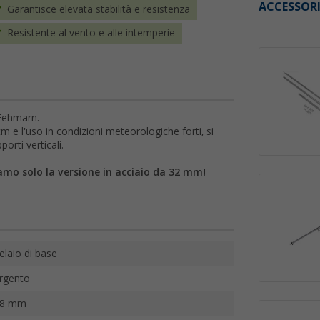
ACCESSOR
Garantisce elevata stabilità e resistenza
Resistente al vento e alle intemperie
 Fehmarn.
m e l'uso in condizioni meteorologiche forti, si
porti verticali.
iamo solo la versione in acciaio da 32 mm!
elaio di base
rgento
28 mm