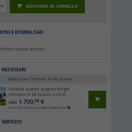
AGGIUNGI AL CARRELLO
IONI E DOWNLOAD
%
%
nfronta questo articolo
 NECESSARI
Adatto per Fehmarn IV All-Season
yNature 250
Adattatore per canalina
Tappeto per esterni
Berger per veranda bianco Ø
Berger Square 250
Veranda quattro stagioni Berger
7 mm (al metro)
(Più di 100)
(Più 
Fehmarn IV All-Season 9,10 m
6,
€
99
1.700,
€
00
44,
€
99
solo
PVP 8,99 €
Prezzi IVA inclusa, più spese di spedizione
PVP 49,99 €
(6,
99
€ / 1 m)
 SERVIZIO