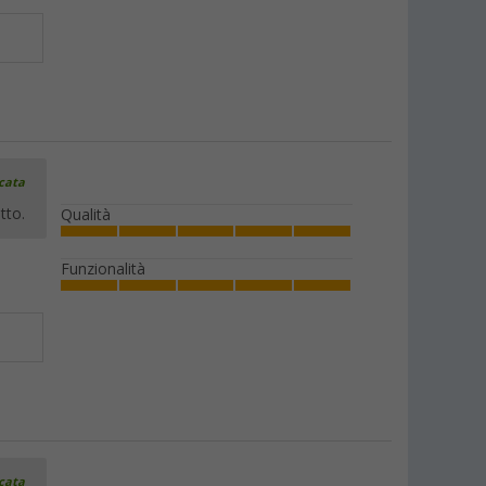
icata
tto.
Qualità
Funzionalità
icata