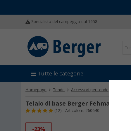
Specialista del campeggio dal 1958
Tutte le categorie
Homepage
Tende
Accessori per tende
Paleria 
Telaio di base Berger Fehmarn per 
(12)
Articolo n: 260640
-23%