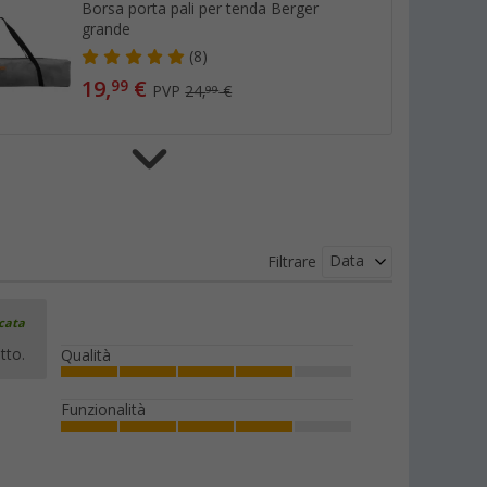
Borsa porta pali per tenda Berger
grande
(8)
19,
€
99
PVP
24,
€
99
Borsa porta pali per tenda Berger
piccola
(1)
Data
Filtrare
9,
€
99
PVP
19,
€
99
icata
tto.
Qualità
Funzionalità