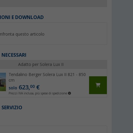
IONI E DOWNLOAD
nfronta questo articolo
%
 NECESSARI
Adatto per Solera Lux II
Tendalino Berger Solera Lux II 821 - 850
cm
yNature 250
Adattatore per canalina
Tappeto per esterni
623,
€
00
Berger per veranda bianco Ø
Berger Square 300
solo
7 mm (al metro)
(Più di 100)
(Più 
Prezzi IVA inclusa, più spese di spedizione
6,
€
99
59,
€
99
PVP 8,99 €
 SERVIZIO
PVP 64,99 €
(6,
99
€ / 1 m)
I