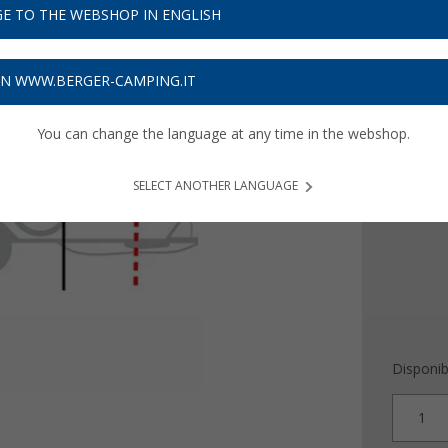
179
E TO THE WEBSHOP IN ENGLISH
Prezzi IVA 
ON WWW.BERGER-CAMPING.IT
5,37
€ s
You can change the language at any time in the webshop.
Material
Acciai
SELECT ANOTHER LANGUAGE
Disponibi
1