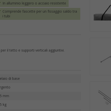
In alluminio leggero o acciaio resistente
Comprende fascette per un fissaggio saldo tra
i tubi
o per il tetto e supporti verticali aggiuntivi.
elaio di base
rgento
25 mm
5 kg