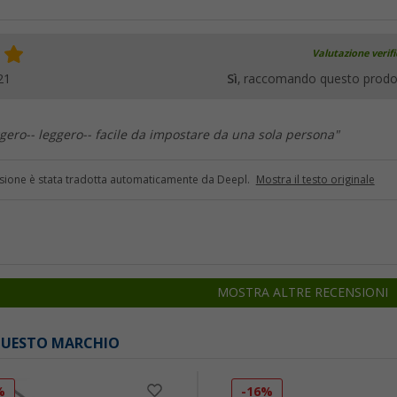
Valutazione verif
21
Sì
, raccomando questo prodo
ggero-- leggero-- facile da impostare da una sola persona"
sione è stata tradotta automaticamente da Deepl.
Mostra il testo originale
MOSTRA ALTRE RECENSIONI
 QUESTO MARCHIO
%
-16%