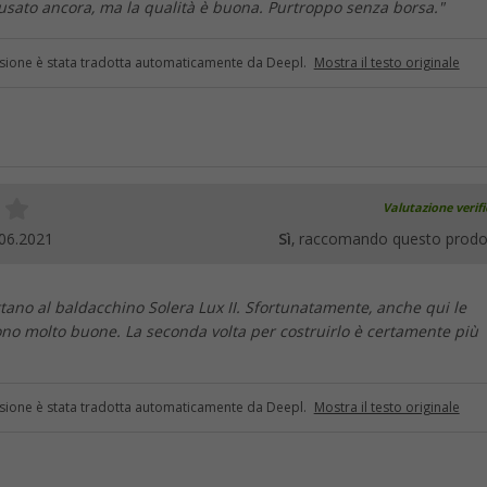
sato ancora, ma la qualità è buona. Purtroppo senza borsa."
sione è stata tradotta automaticamente da Deepl.
Mostra il testo originale
Valutazione verif
06.2021
Sì
, raccomando questo prodo
ttano al baldacchino Solera Lux II. Sfortunatamente, anche qui le
ono molto buone. La seconda volta per costruirlo è certamente più
sione è stata tradotta automaticamente da Deepl.
Mostra il testo originale