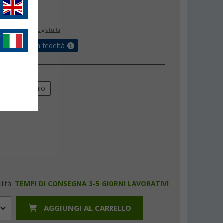
,
€
00
inclusa
spedizione gratuita
ulla tua carta fedeltà
e
o
Alluminio
lità:
TEMPI DI CONSEGNA 3-5 GIORNI LAVORATIVI
AGGIUNGI AL CARRELLO