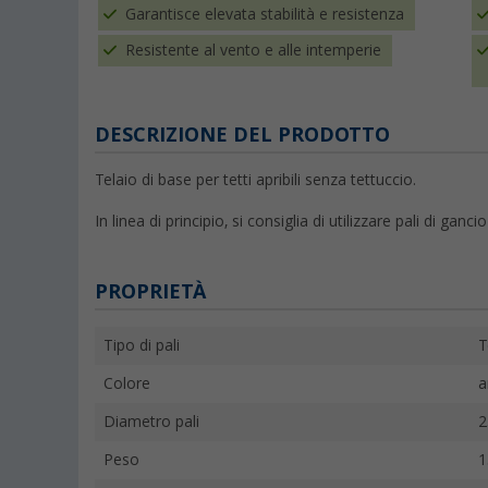
Garantisce elevata stabilità e resistenza
Resistente al vento e alle intemperie
DESCRIZIONE DEL PRODOTTO
Telaio di base per tetti apribili senza tettuccio.
In linea di principio, si consiglia di utilizzare pali di ganci
PROPRIETÀ
Tipo di pali
T
Colore
a
Diametro pali
Peso
1