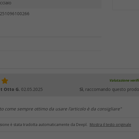
cciaio
251096100266
Valutazione verif
t Otto G.
02.05.2025
Sì
, raccomando questo prodo
to come sempre ottimo da usare l'articolo è da consigliare"
sione è stata tradotta automaticamente da Deepl.
Mostra il testo originale