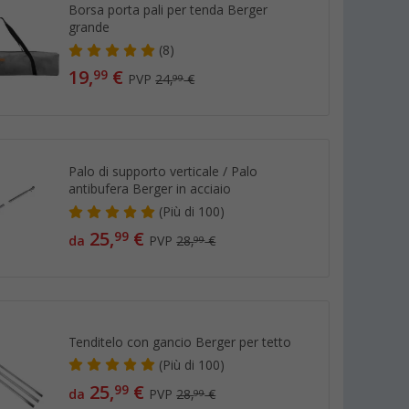
Borsa porta pali per tenda Berger
grande
(8)
19,
€
99
PVP
24,
€
99
Palo di supporto verticale / Palo
antibufera Berger in acciaio
(
Più di
100)
25,
€
99
da
PVP
28,
€
99
Tenditelo con gancio Berger per tetto
(
Più di
100)
25,
€
99
da
PVP
28,
€
99