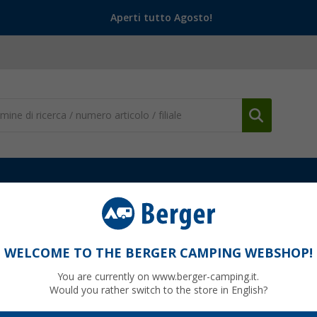
Aperti tutto Agosto!
e accessori
Telaio di base Berger per tendalini
in acciaio
WELCOME TO THE BERGER CAMPING WEBSHOP!
You are currently on www.berger-camping.it.
Would you rather switch to the store in English?
0
PVP
189,