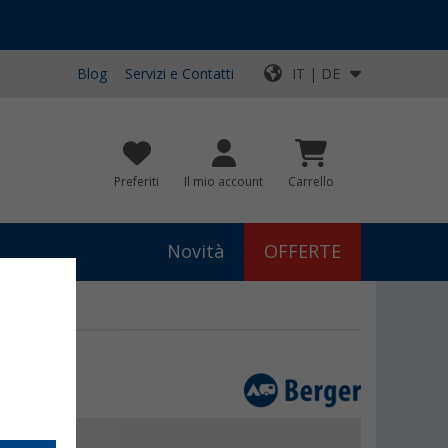
Blog
Servizi e Contatti
IT | DE
Preferiti
Il mio account
Carrello
Novità
OFFERTE
0
€