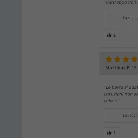
"Purtroppo non u
La recen
Matthias P.
15.
"Le barre si ada
istruzioni non s
veloce."
La recen