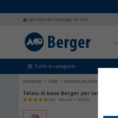
Specialista del campeggio dal 1958
Tutte le categorie
Homepage
Tende
Accessori per tende
Paleria 
Telaio di base Berger per tendalini 
(32)
Articolo n: 260530
-5%