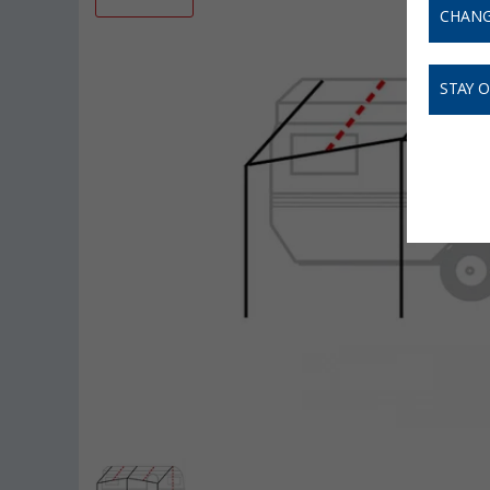
CHANG
STAY 