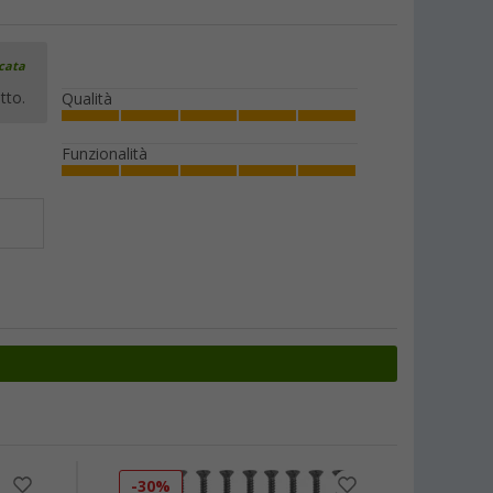
icata
tto.
Qualità
Funzionalità
-30%
-22