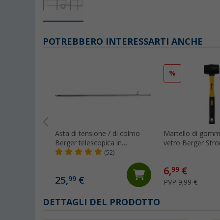
POTREBBERO INTERESSARTI ANCHE
%
Asta di tensione / di colmo
Martello di gomma
Berger telescopica in
vetro Berger Str
alluminio 110 - 200 cm
(52)
6,
€
99
25,
€
99
PVP 9,99 €
DETTAGLI DEL PRODOTTO