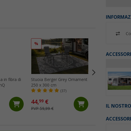
INFORMAZ
Co
%
%
ACCESSORI
 in fibra di
Stuoia Berger Grey Ornament
Stuoia Berger Gre
onQ
250 x 300 cm
x 400 cm
(37)
(25)
44,
€
64,
€
99
99
IL NOSTRO
PVP 59,99 €
PVP 74,99 €
ACCESSOR