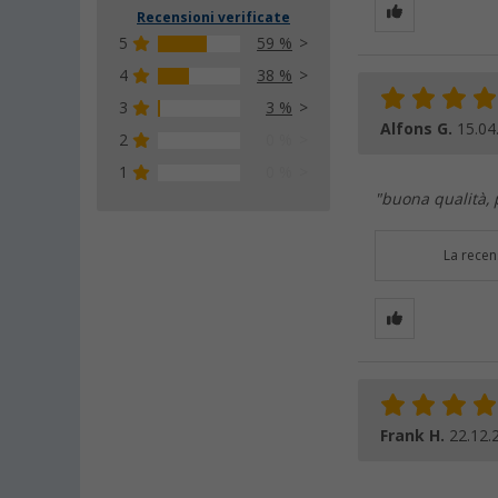
Recensioni verificate
5
59 %
4
38 %
3
3 %
Alfons G.
15.04
2
0 %
1
0 %
"buona qualità, 
La recen
Frank H.
22.12.