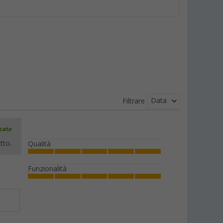
Data
Filtrare
icata
tto.
Qualità
Funzionalità