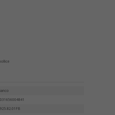
ollice
ianco
031656004841
925.82.01FB