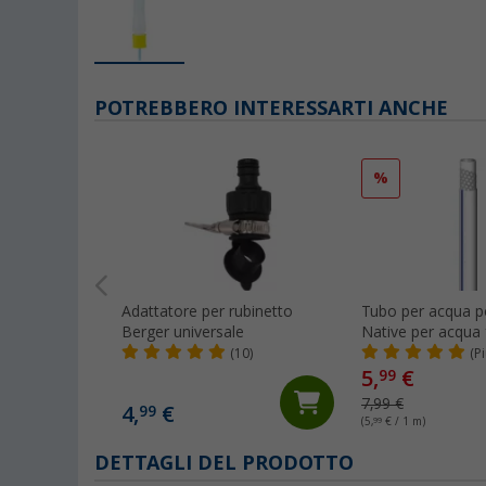
POTREBBERO INTERESSARTI ANCHE
%
Adattatore per rubinetto
Tubo per acqua po
Berger universale
Native per acqua 
15 mm al metro
(10)
(P
5,
€
99
7,99 €
4,
€
99
(5,
99
€ / 1 m)
DETTAGLI DEL PRODOTTO