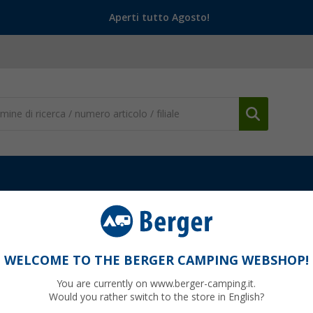
Aperti tutto Agosto!
acqua
Fornitura acqua dolce
Beccuccio Comet MINI per brocca d
i riempimento DIN 96 con adattatore da 3/4
WELCOME TO THE BERGER CAMPING WEBSHOP!
You are currently on www.berger-camping.it.
Would you rather switch to the store in English?