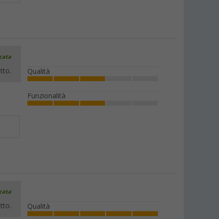
icata
tto.
Qualità
Funzionalità
icata
tto.
Qualità