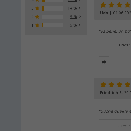
3
14 %
Udo J.
01.06.20
2
3 %
1
6 %
"Va bene, un po'
La recen
Friedrich S.
20.
"Buona qualità e
La recen