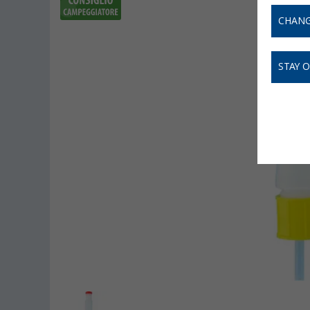
CHANG
STAY 