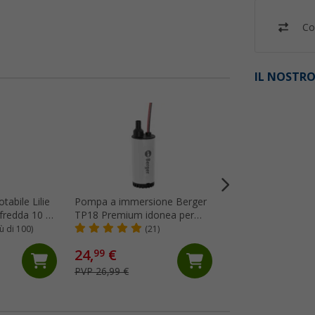
Co
IL NOSTRO
%
tabile Lilie
Pompa a immersione Berger
Tanica Berger con
fredda 10 x
TP18 Premium idonea per
flessibile 13 litri
alimenti
iù di 100)
(21)
(Più
24,
€
19,
€
99
99
PVP 26,99 €
PVP 29,99 €