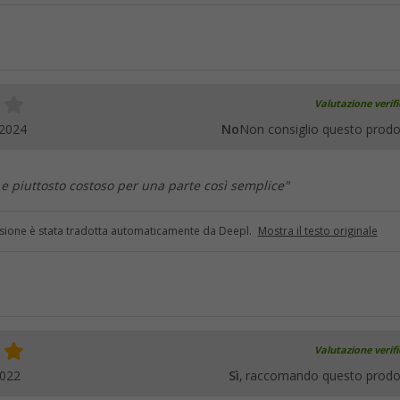
Valutazione verif
.2024
No
Non consiglio questo prodo
o e piuttosto costoso per una parte così semplice"
sione è stata tradotta automaticamente da Deepl.
Mostra il testo originale
Valutazione verif
2022
Sì
, raccomando questo prodo