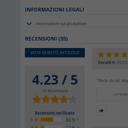
INFORMAZIONI LEGALI
Informazioni sul produttore
RECENSIONI
(35)
VOTA QUESTO ARTICOLO
Gerald R.
07.07
4.23 / 5
"Parla da sé: do
35 Recensioni
La recen
Recensioni verificate
5
60 %
4
17 %