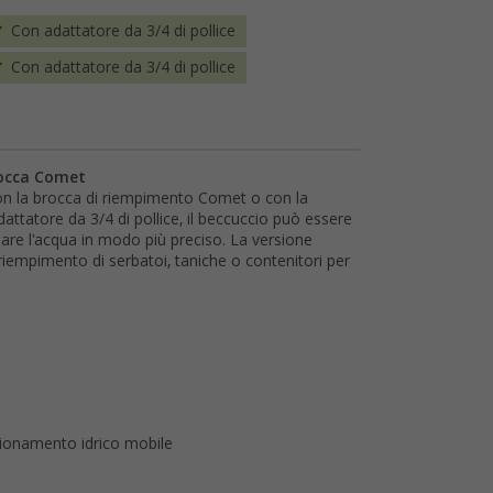
Con adattatore da 3/4 di pollice
Con adattatore da 3/4 di pollice
brocca Comet
on la brocca di riempimento Comet o con la
dattatore da 3/4 di pollice, il beccuccio può essere
sare l'acqua in modo più preciso. La versione
 riempimento di serbatoi, taniche o contenitori per
gionamento idrico mobile