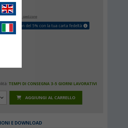
€
9
inclusa
+ Spese di spedizione
ati un coupon del 5% con la tua carta fedeltà
lità:
TEMPI DI CONSEGNA 3-5 GIORNI LAVORATIVI
AGGIUNGI AL CARRELLO
IONI E DOWNLOAD