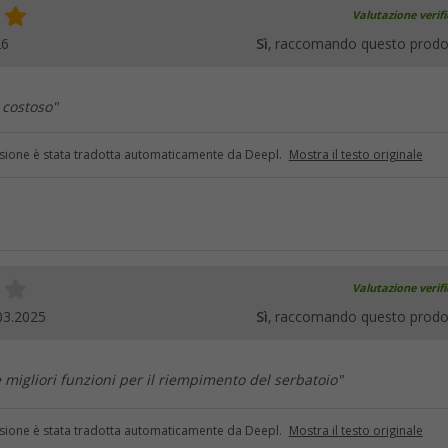
Valutazione verif
26
Sì
, raccomando questo prodo
 costoso"
sione è stata tradotta automaticamente da Deepl.
Mostra il testo originale
Valutazione verif
03.2025
Sì
, raccomando questo prodo
 migliori funzioni per il riempimento del serbatoio"
sione è stata tradotta automaticamente da Deepl.
Mostra il testo originale