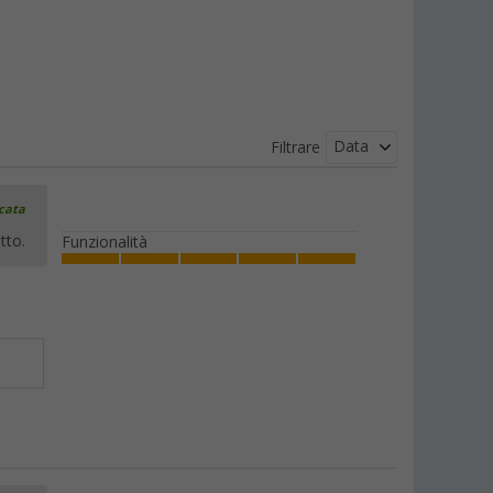
Data
Filtrare
icata
tto.
Funzionalità