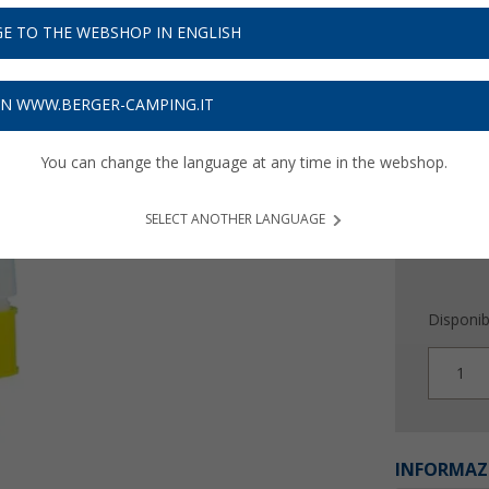
10,
9
E TO THE WEBSHOP IN ENGLISH
Prezzi IVA 
Assicur
ON WWW.BERGER-CAMPING.IT
You can change the language at any time in the webshop.
SELECT ANOTHER LANGUAGE
Disponibi
1
INFORMAZ