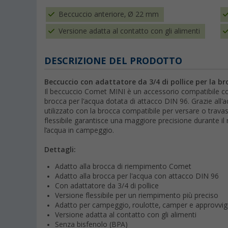
Beccuccio anteriore, Ø 22 mm
Versione adatta al contatto con gli alimenti
DESCRIZIONE DEL PRODOTTO
Beccuccio con adattatore da 3/4 di pollice per la 
Il beccuccio Comet MINI è un accessorio compatibile c
brocca per l'acqua dotata di attacco DIN 96. Grazie all'a
utilizzato con la brocca compatibile per versare o trava
flessibile garantisce una maggiore precisione durante il
l’acqua in campeggio.
Dettagli:
Adatto alla brocca di riempimento Comet
Adatto alla brocca per l'acqua con attacco DIN 96
Con adattatore da 3/4 di pollice
Versione flessibile per un riempimento più preciso
Adatto per campeggio, roulotte, camper e approvvi
Versione adatta al contatto con gli alimenti
Senza bisfenolo (BPA)