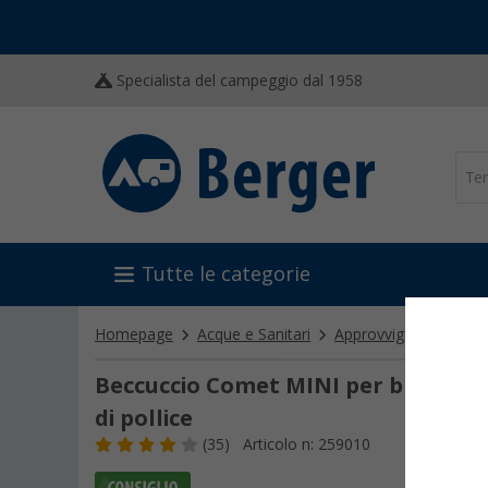
Specialista del campeggio dal 1958
Tutte le categorie
Homepage
Acque e Sanitari
Approvvigionamento 
Beccuccio Comet MINI per brocca d
di pollice
(35)
Articolo n: 259010