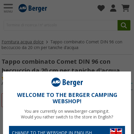
Fornitura acqua dolce
Tappo combinato Comet DIN 96 con
beccuccio da 20 cm per taniche d'acqua
Tappo combinato Comet DIN 96 con
beccuccio da 20 cm per taniche d'acqua
(8)
Articolo n: 115570
WELCOME TO THE BERGER CAMPING
-13%
WEBSHOP!
You are currently on www.berger-camping.it.
Would you rather switch to the store in English?
CHANGE TO THE WEBSHOP IN ENGLISH