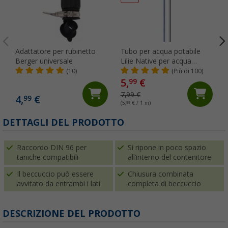
Adattatore per rubinetto
Tubo per acqua potabile
Berger universale
Lilie Native per acqua
fredda 10 x 15 mm al
(10)
(Più di 100)
metro
5,
€
99
7,99 €
4,
€
99
(5,
99
€ / 1 m)
DETTAGLI DEL PRODOTTO
Raccordo DIN 96 per
Si ripone in poco spazio
taniche compatibili
all’interno del contenitore
Il beccuccio può essere
Chiusura combinata
avvitato da entrambi i lati
completa di beccuccio
DESCRIZIONE DEL PRODOTTO