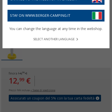
STAY ON WWW.BERGER-CAMPING.IT
You can change the language at any time in the webshop.
SELECT ANOTHER LANGUAGE
99
finora
14,
€
12,
€
99
Prezzi IVA inclusa
+ Spese di spedizione
Assicurati un coupon del 5% con la tua carta fedeltà